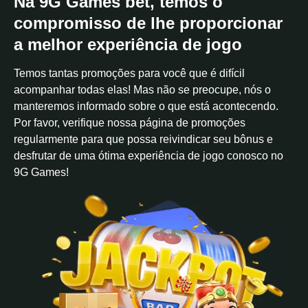
Na 9G Games bet, temos o
compromisso de lhe proporcionar
a melhor experiência de jogo
Temos tantas promoções para você que é difícil
acompanhar todas elas! Mas não se preocupe, nós o
manteremos informado sobre o que está acontecendo.
Por favor, verifique nossa página de promoções
regularmente para que possa reivindicar seu bônus e
desfrutar de uma ótima experiência de jogo conosco no
9G Games!