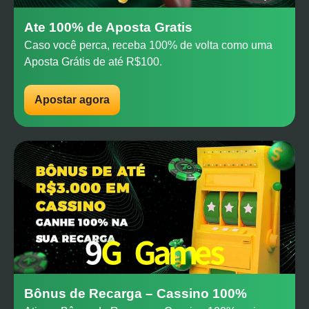
Ate 100% de Aposta Gratis
Caso você perca, receba 100% de volta como uma
Aposta Grátis de até R$100.
Apostar agora
Bônus de Recarga – Cassino 100%