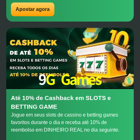
Apostar agora
Até 10% de Cashback em SLOTS e
BETTING GAME
Jogue em seus slots de cassino e betting games
favoritos durante o dia e receba até 10% de
reembolso em DINHEIRO REAL no dia seguinte.