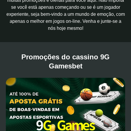
muitas promoções e ofertas para você aqui. Não importa
se você está apenas começando ou se é um jogador
experiente, seja bem-vindo a um mundo de emoção, com
apenas o melhor em jogos on-line. Venha e junte-se a
nós hoje mesmo!
Promoções do cassino 9G
Gamesbet