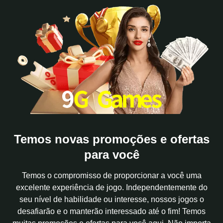
Temos novas promoções e ofertas
para você
Temos o compromisso de proporcionar a você uma
excelente experiência de jogo. Independentemente do
seu nível de habilidade ou interesse, nossos jogos o
desafiarão e o manterão interessado até o fim! Temos