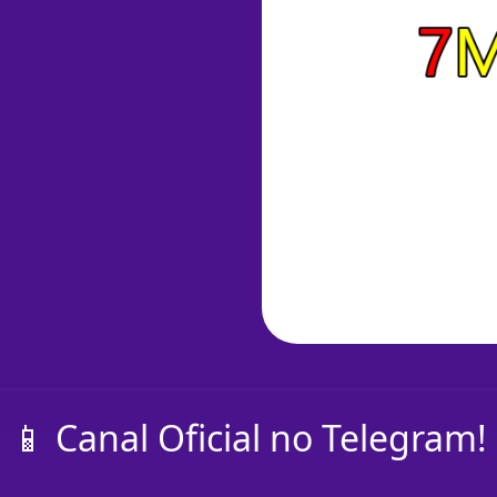
📱 Canal Oficial no Telegram!