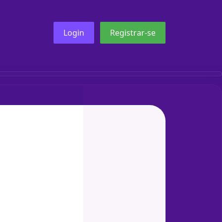
Login
Registrar-se