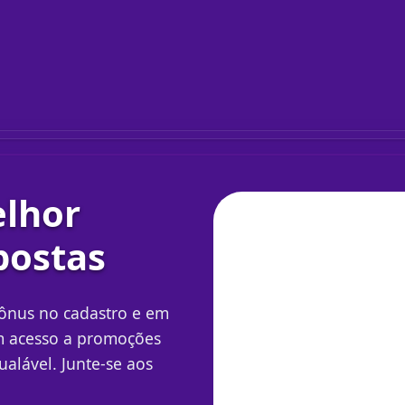
elhor
postas
ônus no cadastro e em
m acesso a promoções
ualável. Junte-se aos