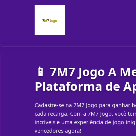
📱 7M7 Jogo A M
Plataforma de A
Cadastre-se na 7M7 Jogo para ganhar b
cada recarga. Com a 7M7 Jogo, você te
incríveis e uma experiência de jogo inig
vencedores agora!