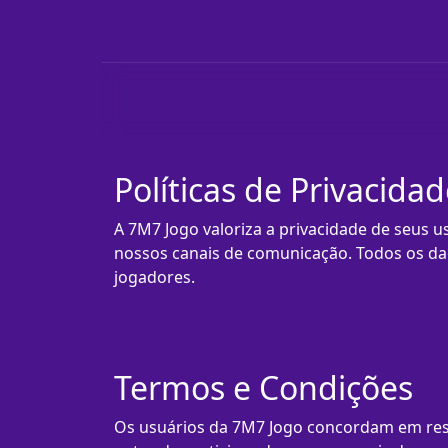
Políticas de Privacida
A 7M7 Jogo valoriza a privacidade de seus 
nossos canais de comunicação. Todos os dad
jogadores.
Termos e Condições
Os usuários da 7M7 Jogo concordam em resp