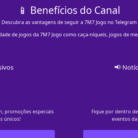
📱 Benefícios do Canal
Descubra as vantagens de seguir a 7M7 Jogo no Telegram
e de jogos da 7M7 Jogo como caça-níqueis, jogos de mesa
sivos
📢 Notí
m, promoções especiais
Fique por dentro d
s únicos!
eventos da