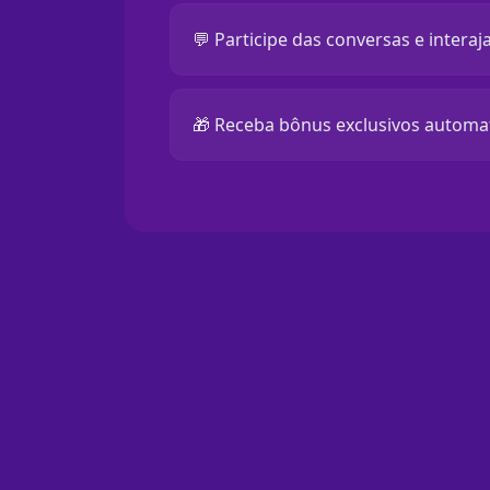
💬 Participe das conversas e interaj
🎁 Receba bônus exclusivos autom