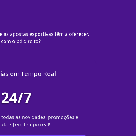
e as apostas esportivas têm a oferecer.
com o pé direito?
cias em Tempo Real
24/7
e todas as novidades, promoções e
 da 7JJ em tempo real!