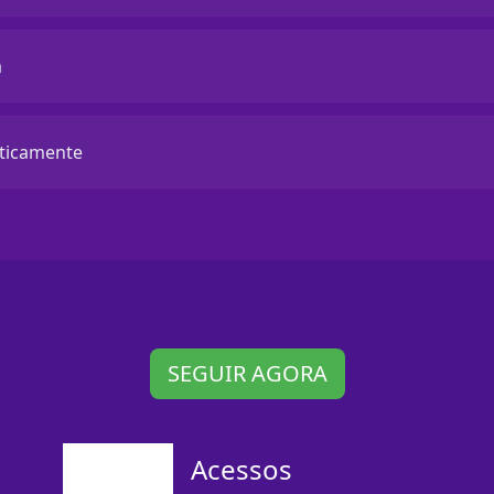
a
aticamente
SEGUIR AGORA
Acessos