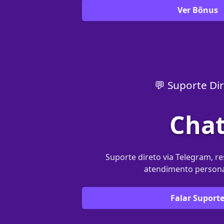
Ver Bônus
💬 Suporte Di
Cha
Suporte direto via Telegram, r
atendimento persona
Falar Suport