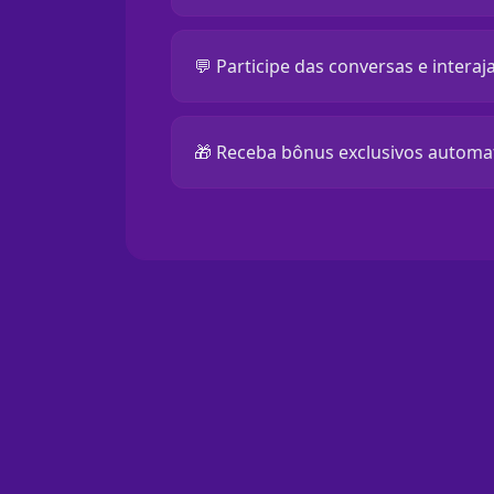
💬 Participe das conversas e interaj
🎁 Receba bônus exclusivos autom