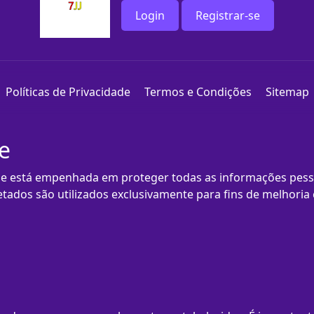
Login
Registrar-se
Políticas de Privacidade
Termos e Condições
Sitemap
de
ios e está empenhada em proteger todas as informações pes
tados são utilizados exclusivamente para fins de melhoria