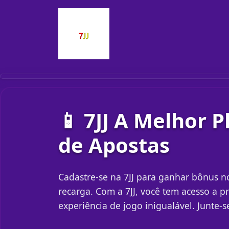
📱 7JJ A Melhor 
de Apostas
Cadastre-se na 7JJ para ganhar bônus n
recarga. Com a 7JJ, você tem acesso a p
experiência de jogo inigualável. Junte-