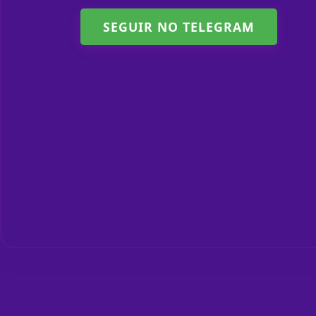
SEGUIR NO TELEGRAM