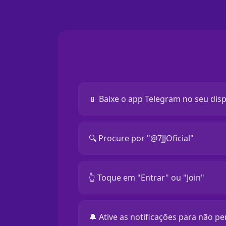
📱 Baixe o app Telegram no seu disp
🔍 Procure por "@7JJOficial"
👆 Toque em "Entrar" ou "Join"
🔔 Ative as notificações para não p