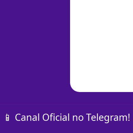
📱 Canal Oficial no Telegram!