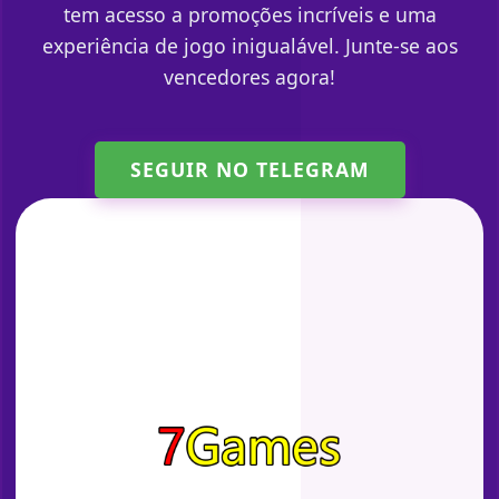
tem acesso a promoções incríveis e uma
experiência de jogo inigualável. Junte-se aos
vencedores agora!
SEGUIR NO TELEGRAM