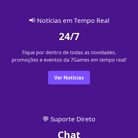
📢 Notícias em Tempo Real
24/7
Fique por dentro de todas as novidades,
promoções e eventos da 7Games em tempo real!
Ver Notícias
💬 Suporte Direto
Chat