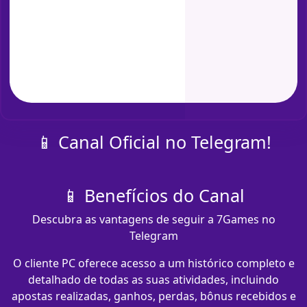
📱 Canal Oficial no Telegram!
📱 Benefícios do Canal
Descubra as vantagens de seguir a 7Games no
Telegram
O cliente PC oferece acesso a um histórico completo e
detalhado de todas as suas atividades, incluindo
apostas realizadas, ganhos, perdas, bônus recebidos e