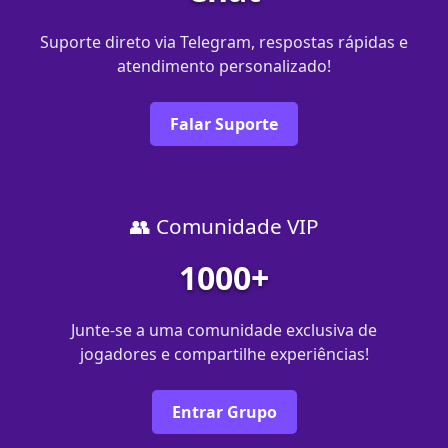
Suporte direto via Telegram, respostas rápidas e
atendimento personalizado!
Falar Suporte
👥 Comunidade VIP
1000+
Junte-se a uma comunidade exclusiva de
jogadores e compartilhe experiências!
Entrar Grupo