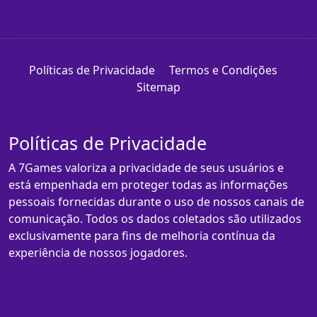
Políticas de Privacidade
Termos e Condições
Sitemap
Políticas de Privacidade
A 7Games valoriza a privacidade de seus usuários e
está empenhada em proteger todas as informações
pessoais fornecidas durante o uso de nossos canais de
comunicação. Todos os dados coletados são utilizados
exclusivamente para fins de melhoria contínua da
experiência de nossos jogadores.