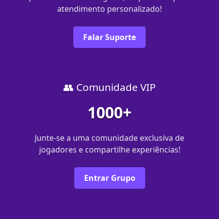
atendimento personalizado!
Falar Suporte
👥 Comunidade VIP
1000+
Junte-se a uma comunidade exclusiva de
jogadores e compartilhe experiências!
Entrar Grupo