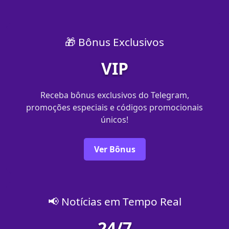
🎁 Bônus Exclusivos
VIP
Receba bônus exclusivos do Telegram,
promoções especiais e códigos promocionais
únicos!
Ver Bônus
📢 Notícias em Tempo Real
24/7