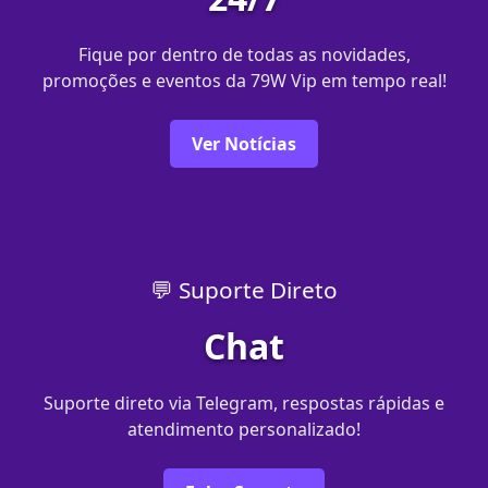
Fique por dentro de todas as novidades,
promoções e eventos da 79W Vip em tempo real!
Ver Notícias
💬 Suporte Direto
Chat
Suporte direto via Telegram, respostas rápidas e
atendimento personalizado!