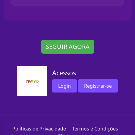
SEGUIR AGORA
Acessos
Login
Registrar-se
Políticas de Privacidade
Termos e Condições