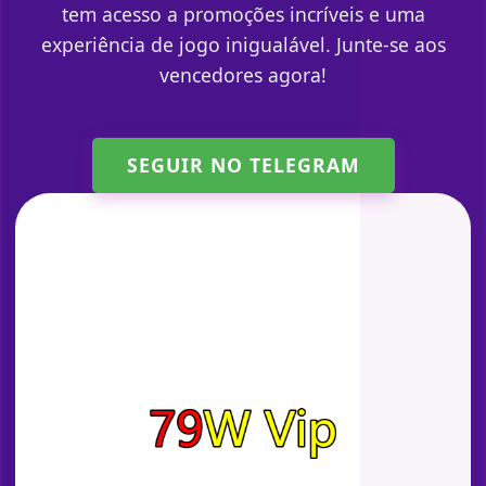
tem acesso a promoções incríveis e uma
experiência de jogo inigualável. Junte-se aos
vencedores agora!
SEGUIR NO TELEGRAM