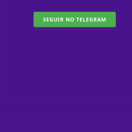
SEGUIR NO TELEGRAM