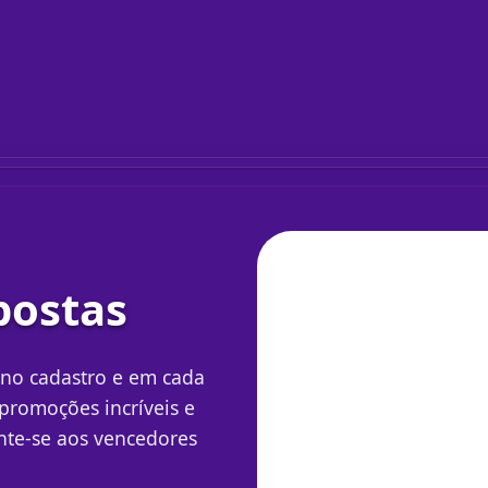
postas
no cadastro e em cada
promoções incríveis e
unte-se aos vencedores