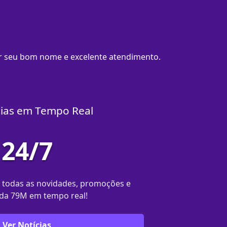
or seu bom nome e excelente atendimento.
cias em Tempo Real
24/7
e todas as novidades, promoções e
da 79M em tempo real!
Ver Notícias