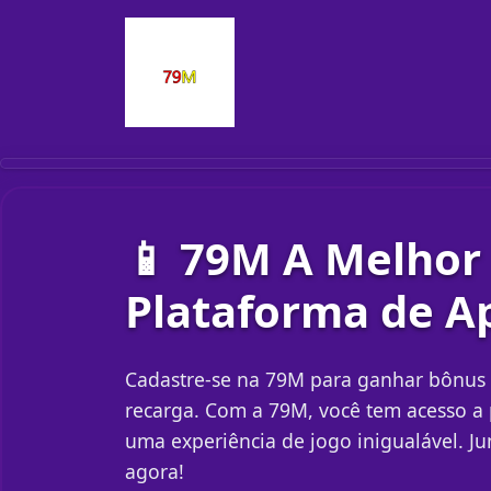
📱 79M A Melhor
Plataforma de A
Cadastre-se na 79M para ganhar bônus 
recarga. Com a 79M, você tem acesso a 
uma experiência de jogo inigualável. J
agora!