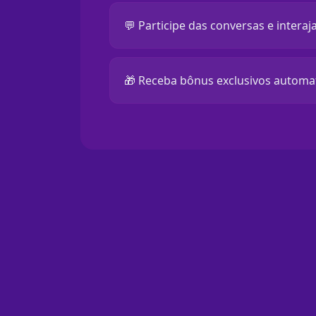
💬 Participe das conversas e interaj
🎁 Receba bônus exclusivos autom