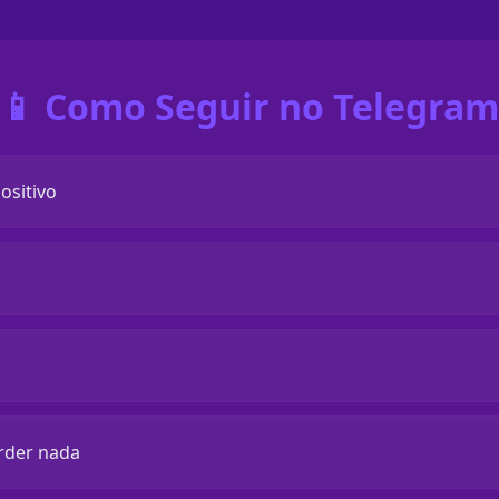
📱 Como Seguir no Telegram
ositivo
erder nada