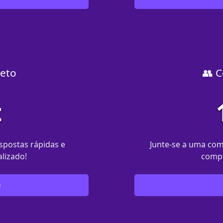
reto
👥 
t
espostas rápidas e
Junte-se a uma com
lizado!
compa
e