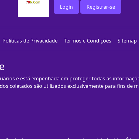
Login
Registrar-se
Políticas de Privacidade
Termos e Condições
Sitemap
de
usuários e está empenhada em proteger todas as informaçõe
os coletados são utilizados exclusivamente para fins de m