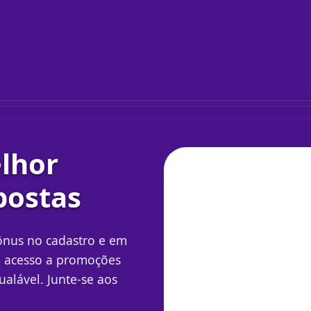
lhor
postas
ônus no cadastro e em
m acesso a promoções
ualável. Junte-se aos