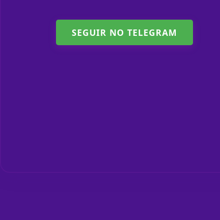
SEGUIR NO TELEGRAM