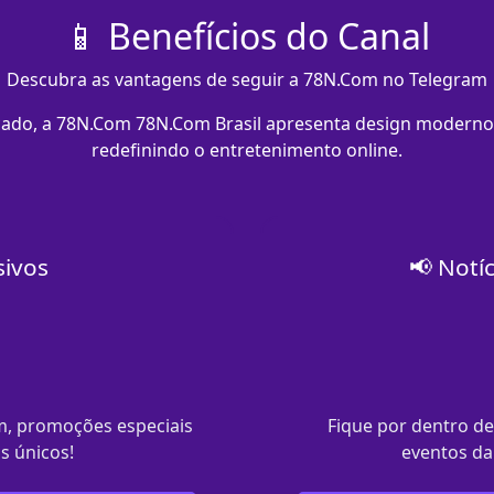
📱 Benefícios do Canal
Descubra as vantagens de seguir a 78N.Com no Telegram
ado, a 78N.Com 78N.Com Brasil apresenta design moderno, j
redefinindo o entretenimento online.
sivos
📢 Notí
m, promoções especiais
Fique por dentro d
s únicos!
eventos da