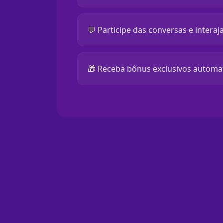
💬 Participe das conversas e interaj
🎁 Receba bônus exclusivos autom