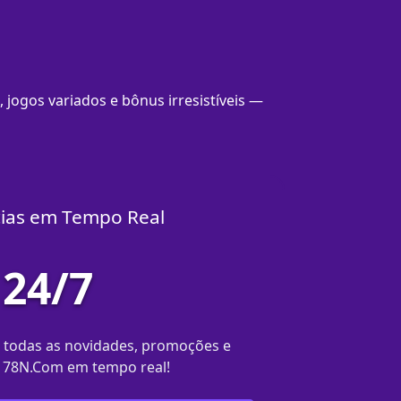
ogos variados e bônus irresistíveis —
cias em Tempo Real
24/7
e todas as novidades, promoções e
 78N.Com em tempo real!