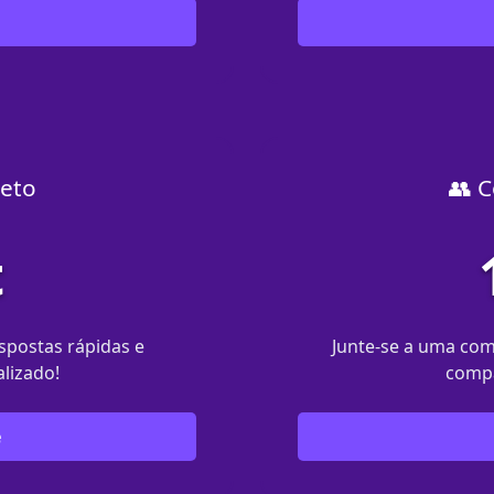
reto
👥 
t
espostas rápidas e
Junte-se a uma com
lizado!
compa
e