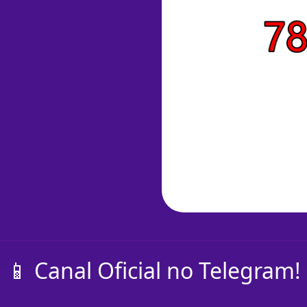
📱 Canal Oficial no Telegram!