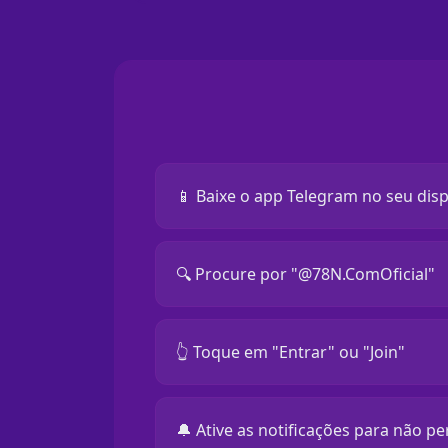
📱 Baixe o app Telegram no seu disp
🔍 Procure por "@78N.ComOficial"
👆 Toque em "Entrar" ou "Join"
🔔 Ative as notificações para não p