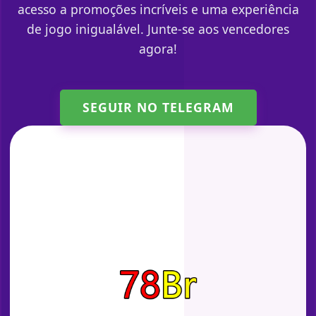
acesso a promoções incríveis e uma experiência
de jogo inigualável. Junte-se aos vencedores
agora!
SEGUIR NO TELEGRAM