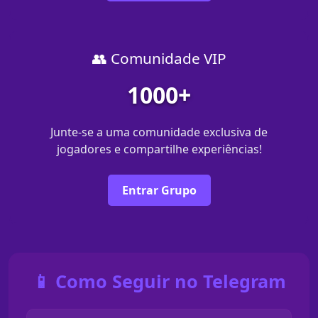
👥 Comunidade VIP
1000+
Junte-se a uma comunidade exclusiva de
jogadores e compartilhe experiências!
Entrar Grupo
📱 Como Seguir no Telegram