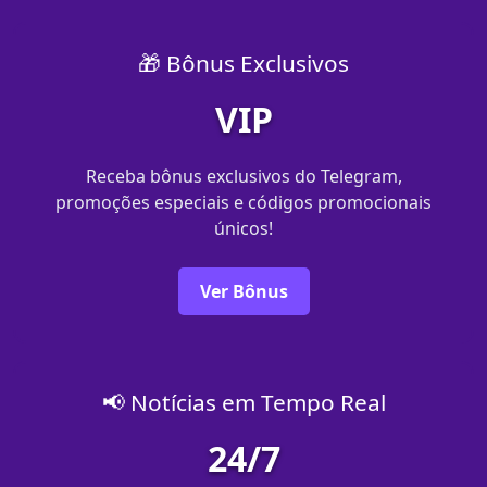
🎁 Bônus Exclusivos
VIP
Receba bônus exclusivos do Telegram,
promoções especiais e códigos promocionais
únicos!
Ver Bônus
📢 Notícias em Tempo Real
24/7