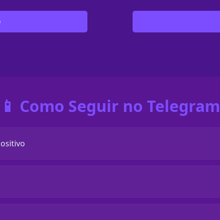
e
📱 Como Seguir no Telegram
ositivo