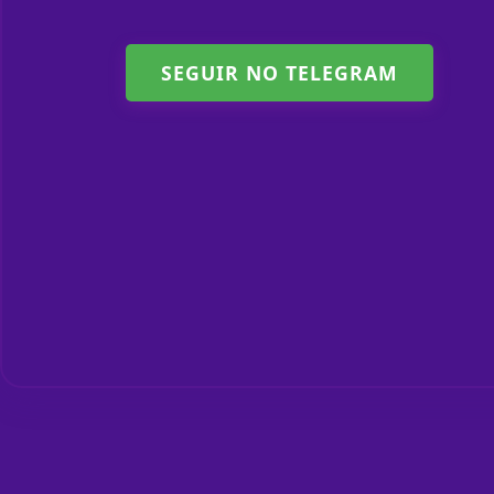
SEGUIR NO TELEGRAM