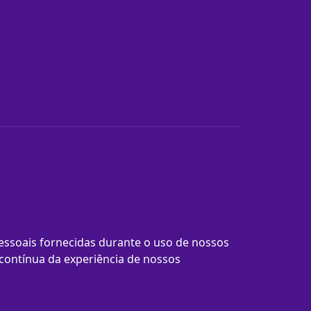
essoais fornecidas durante o uso de nossos
 contínua da experiência de nossos