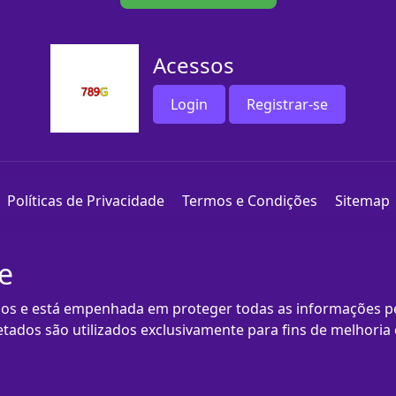
Acessos
Login
Registrar-se
Políticas de Privacidade
Termos e Condições
Sitemap
de
rios e está empenhada em proteger todas as informações p
tados são utilizados exclusivamente para fins de melhoria