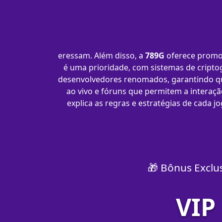
eressam. Além disso, a
789G
oferece promoç
é uma prioridade, com sistemas de criptog
desenvolvedores renomados, garantindo qua
ao vivo e fóruns que permitem a interação
explica as regras e estratégias de cada 
🎁 Bônus Exclu
VIP