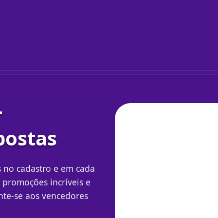
r
postas
 no cadastro e em cada
 promoções incríveis e
unte-se aos vencedores