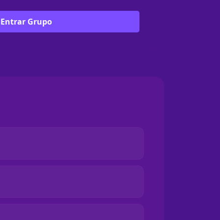
Entrar Grupo