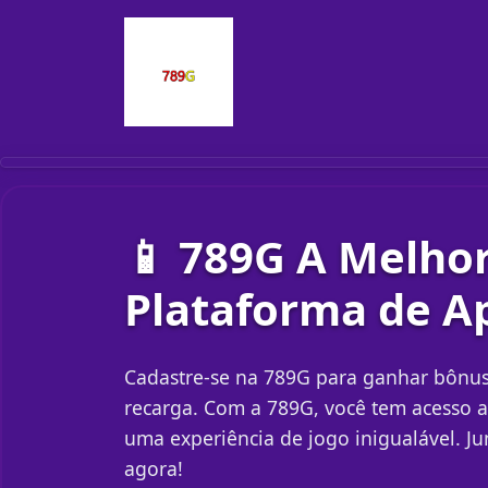
📱 789G A Melho
Plataforma de A
Cadastre-se na 789G para ganhar bônus
recarga. Com a 789G, você tem acesso a
uma experiência de jogo inigualável. J
agora!