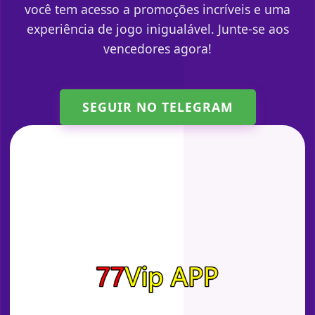
você tem acesso a promoções incríveis e uma
experiência de jogo inigualável. Junte-se aos
vencedores agora!
SEGUIR NO TELEGRAM