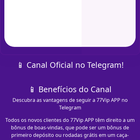
📱 Canal Oficial no Telegram!
📱 Benefícios do Canal
Descubra as vantagens de seguir a 77Vip APP no
Telegram
Todos os novos clientes do 77Vip APP têm direito a um
bônus de boas-vindas, que pode ser um bônus de
primeiro depósito ou rodadas grátis em um caça-