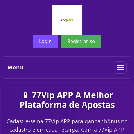
Login
Registrar-se
Menu
📱 77Vip APP A Melhor
Plataforma de Apostas
Cadastre-se na 77Vip APP para ganhar bônus no
cadastro e em cada recarga. Com a 77Vip APP,