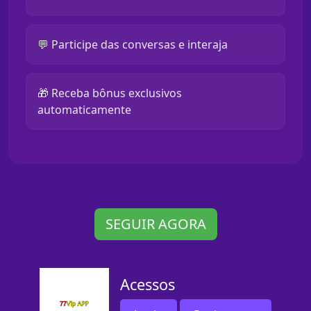
💬 Participe das conversas e interaja
🎁 Receba bônus exclusivos
automaticamente
SEGUIR AGORA
Acessos