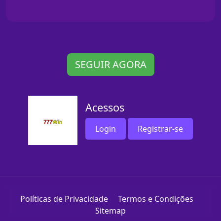
SEGUIR AGORA
Acessos
Login
Registrar-se
Políticas de Privacidade
Termos e Condições
Sitemap