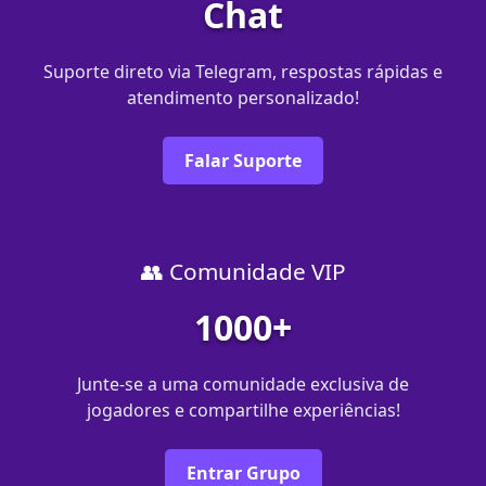
Chat
Suporte direto via Telegram, respostas rápidas e
atendimento personalizado!
Falar Suporte
👥 Comunidade VIP
1000+
Junte-se a uma comunidade exclusiva de
jogadores e compartilhe experiências!
Entrar Grupo