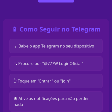
📱 Como Seguir no Telegram
📱 Baixe o app Telegram no seu dispositivo
🔍 Procure por "@777W LoginOficial"
👆 Toque em "Entrar" ou "Join"
🔔 Ative as notificações para não perder
nada