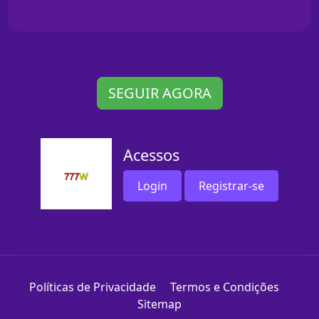
SEGUIR AGORA
Acessos
Login
Registrar-se
Políticas de Privacidade
Termos e Condições
Sitemap