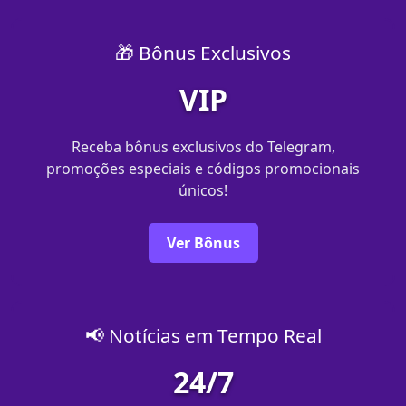
🎁 Bônus Exclusivos
VIP
Receba bônus exclusivos do Telegram,
promoções especiais e códigos promocionais
únicos!
Ver Bônus
📢 Notícias em Tempo Real
24/7