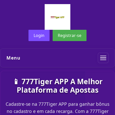
Login
Registrar-se
Menu
📱 777Tiger APP A Melhor
Plataforma de Apostas
Cadastre-se na 777Tiger APP para ganhar bônus
no cadastro e em cada recarga. Com a 777Tiger