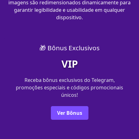
imagens são redimensionados dinamicamente para
garantir legibilidade e usabilidade em qualquer
dispositivo.
🎁 Bônus Exclusivos
VIP
Receba bônus exclusivos do Telegram,
promoções especiais e códigos promocionais
únicos!
Ver Bônus