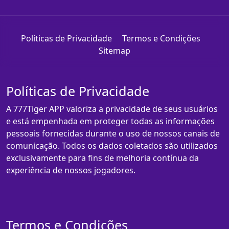
Políticas de Privacidade
Termos e Condições
Sitemap
Políticas de Privacidade
A 777Tiger APP valoriza a privacidade de seus usuários
e está empenhada em proteger todas as informações
pessoais fornecidas durante o uso de nossos canais de
comunicação. Todos os dados coletados são utilizados
exclusivamente para fins de melhoria contínua da
experiência de nossos jogadores.
Termos e Condições