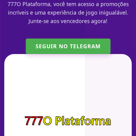
777O Plataforma, você tem acesso a promoções
incríveis e uma experiência de jogo inigualável.
Junte-se aos vencedores agora!
SEGUIR NO TELEGRAM