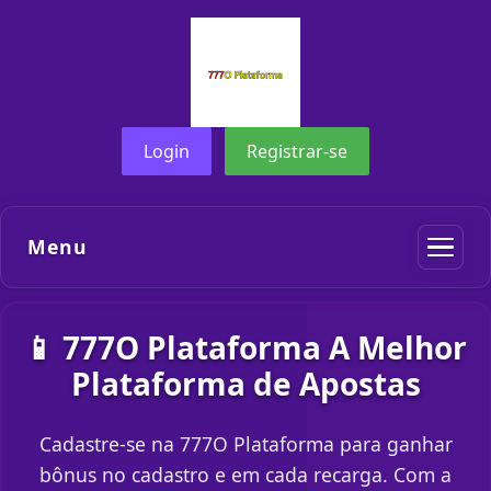
Login
Registrar-se
Menu
📱 777O Plataforma A Melhor
Plataforma de Apostas
Cadastre-se na 777O Plataforma para ganhar
bônus no cadastro e em cada recarga. Com a