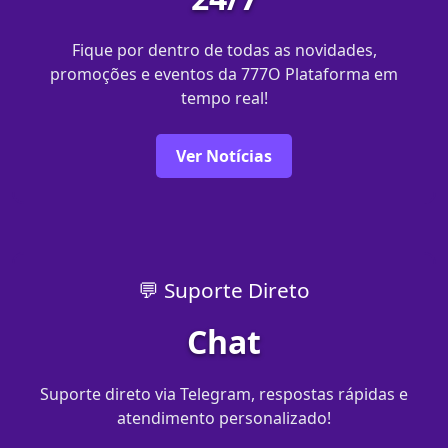
Fique por dentro de todas as novidades,
promoções e eventos da 777O Plataforma em
tempo real!
Ver Notícias
💬 Suporte Direto
Chat
Suporte direto via Telegram, respostas rápidas e
atendimento personalizado!