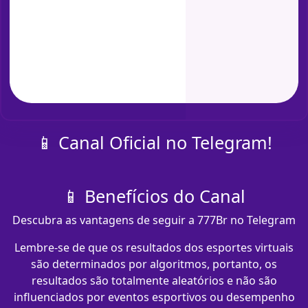
📱 Canal Oficial no Telegram!
📱 Benefícios do Canal
Descubra as vantagens de seguir a 777Br no Telegram
Lembre-se de que os resultados dos esportes virtuais
são determinados por algoritmos, portanto, os
resultados são totalmente aleatórios e não são
influenciados por eventos esportivos ou desempenho