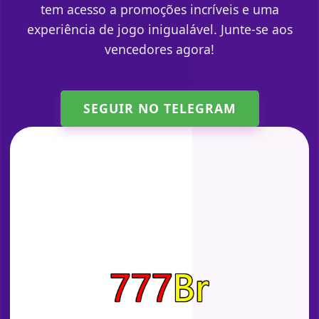
tem acesso a promoções incríveis e uma
experiência de jogo inigualável. Junte-se aos
vencedores agora!
SEGUIR NO TELEGRAM