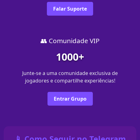
Falar Suporte
👥 Comunidade VIP
1000+
Junte-se a uma comunidade exclusiva de
jogadores e compartilhe experiências!
Entrar Grupo
📱 Como Seguir no Telegram