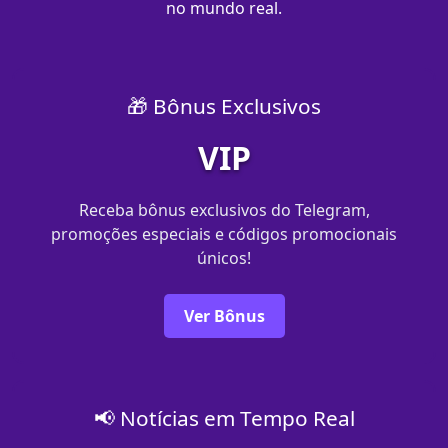
no mundo real.
🎁 Bônus Exclusivos
VIP
Receba bônus exclusivos do Telegram,
promoções especiais e códigos promocionais
únicos!
Ver Bônus
📢 Notícias em Tempo Real