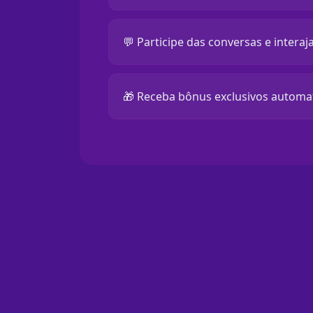
💬 Participe das conversas e interaj
🎁 Receba bônus exclusivos autom