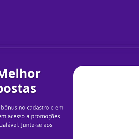
 Melhor
postas
r bônus no cadastro e em
tem acesso a promoções
ualável. Junte-se aos