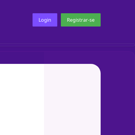
Login
Registrar-se