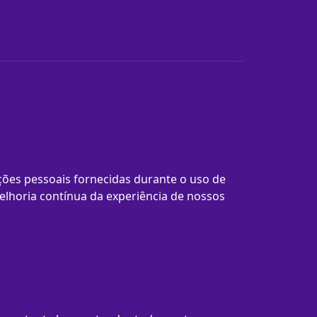
ções pessoais fornecidas durante o uso de
elhoria contínua da experiência de nossos