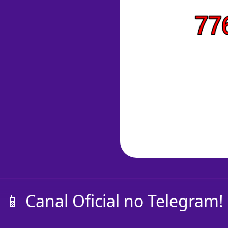
📱 Canal Oficial no Telegram!