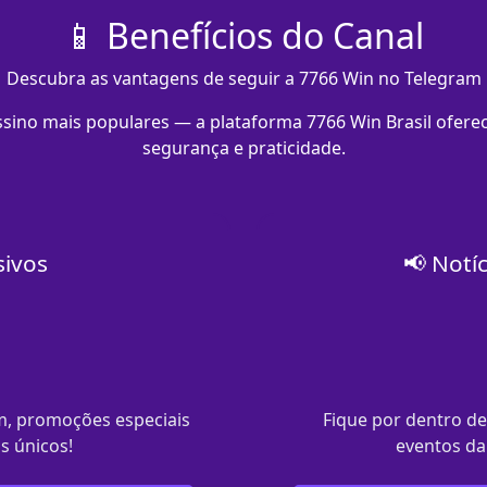
📱 Benefícios do Canal
Descubra as vantagens de seguir a 7766 Win no Telegram
ssino mais populares — a plataforma 7766 Win Brasil ofere
segurança e praticidade.
sivos
📢 Notí
m, promoções especiais
Fique por dentro d
s únicos!
eventos da