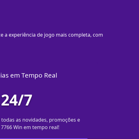
ce a experiência de jogo mais completa, com
cias em Tempo Real
24/7
e todas as novidades, promoções e
 7766 Win em tempo real!