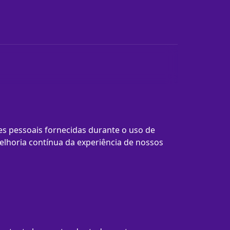
es pessoais fornecidas durante o uso de
elhoria contínua da experiência de nossos