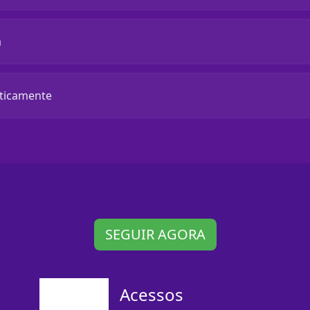
a
aticamente
SEGUIR AGORA
Acessos