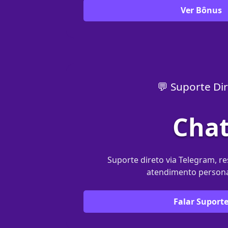
Ver Bônus
💬 Suporte Di
Cha
Suporte direto via Telegram, r
atendimento persona
Falar Suport