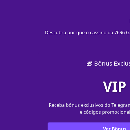
Descubra por que o cassino da 7696 Ga
🎁 Bônus Exclu
VIP
Receba bônus exclusivos do Telegra
e códigos promocionai
Ver Bônus