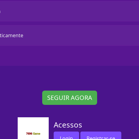
a
aticamente
SEGUIR AGORA
Acessos
Login
Registrar-se