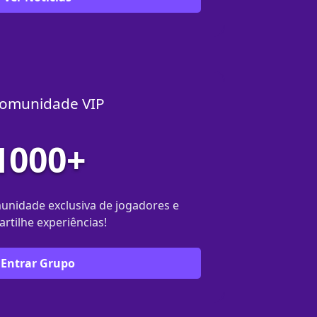
Comunidade VIP
1000+
unidade exclusiva de jogadores e
rtilhe experiências!
Entrar Grupo