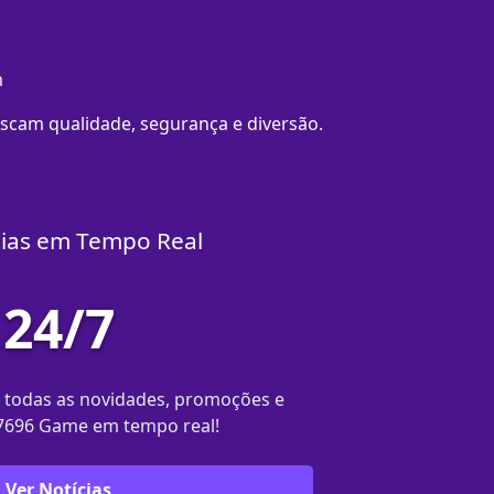
m
uscam qualidade, segurança e diversão.
cias em Tempo Real
24/7
e todas as novidades, promoções e
7696 Game em tempo real!
Ver Notícias