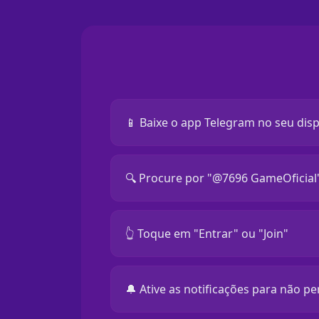
📱 Baixe o app Telegram no seu disp
🔍 Procure por "@7696 GameOficial
👆 Toque em "Entrar" ou "Join"
🔔 Ative as notificações para não p