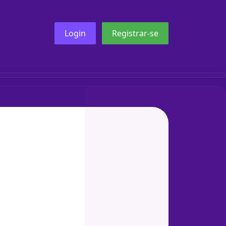
Login
Registrar-se