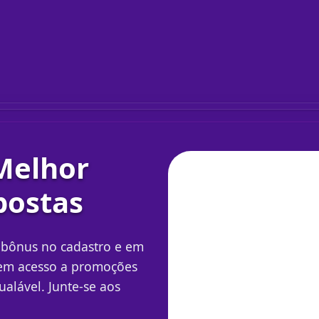
Melhor
postas
 bônus no cadastro e em
tem acesso a promoções
ualável. Junte-se aos