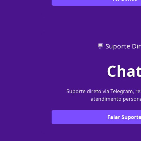
💬 Suporte Di
Cha
Suporte direto via Telegram, r
atendimento persona
Falar Suport