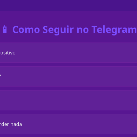
📱 Como Seguir no Telegram
ositivo
"
erder nada