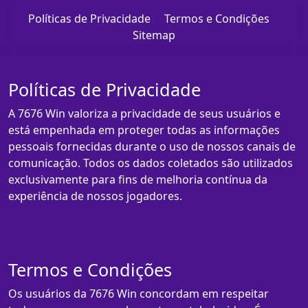
Políticas de Privacidade
Termos e Condições
Sitemap
Políticas de Privacidade
A 7676 Win valoriza a privacidade de seus usuários e
está empenhada em proteger todas as informações
pessoais fornecidas durante o uso de nossos canais de
comunicação. Todos os dados coletados são utilizados
exclusivamente para fins de melhoria contínua da
experiência de nossos jogadores.
Termos e Condições
Os usuários da 7676 Win concordam em respeitar