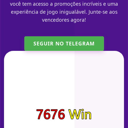
você tem acesso a promoções incríveis e uma
experiência de jogo inigualável. Junte-se aos
vencedores agora!
SEGUIR NO TELEGRAM