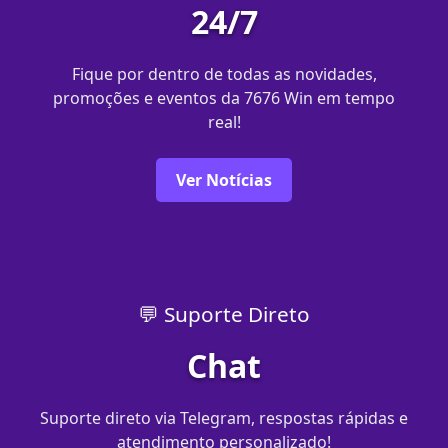
24/7
Fique por dentro de todas as novidades,
promoções e eventos da 7676 Win em tempo
real!
Ver Notícias
💬 Suporte Direto
Chat
Suporte direto via Telegram, respostas rápidas e
atendimento personalizado!