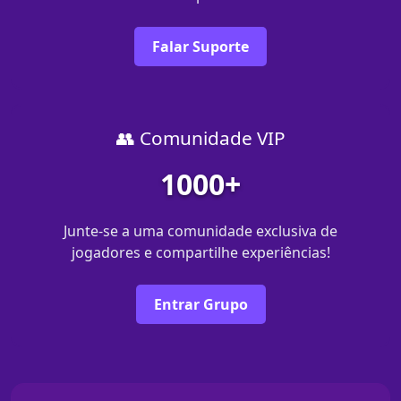
Falar Suporte
👥 Comunidade VIP
1000+
Junte-se a uma comunidade exclusiva de
jogadores e compartilhe experiências!
Entrar Grupo