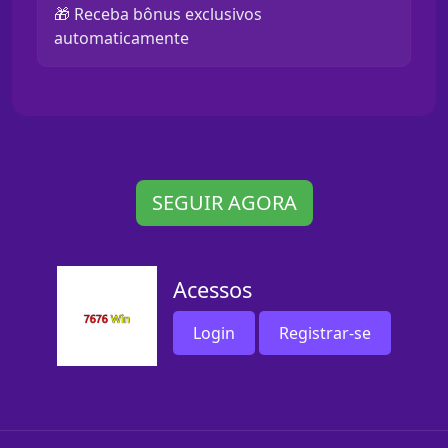
🎁 Receba bônus exclusivos
automaticamente
SEGUIR AGORA
Acessos
Login
Registrar-se