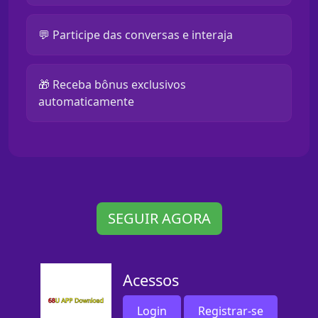
💬 Participe das conversas e interaja
🎁 Receba bônus exclusivos
automaticamente
SEGUIR AGORA
Acessos
Login
Registrar-se