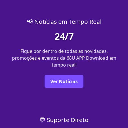
📢 Notícias em Tempo Real
24/7
Fique por dentro de todas as novidades,
promoções e eventos da 68U APP Download em
tempo real!
Ver Notícias
💬 Suporte Direto