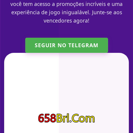
você tem acesso a promoções incríveis e uma
experiência de jogo inigualável. Junte-se aos
vencedores agora!
SEGUIR NO TELEGRAM