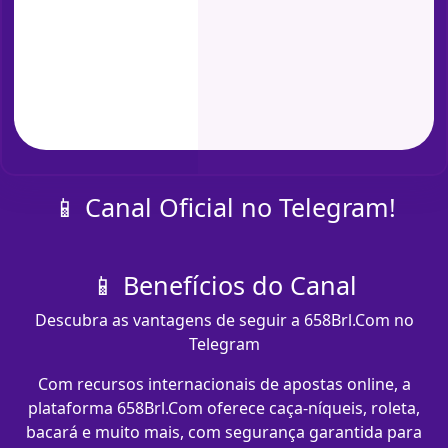
📱 Canal Oficial no Telegram!
📱 Benefícios do Canal
Descubra as vantagens de seguir a 658Brl.Com no
Telegram
Com recursos internacionais de apostas online, a
plataforma 658Brl.Com oferece caça-níqueis, roleta,
bacará e muito mais, com segurança garantida para