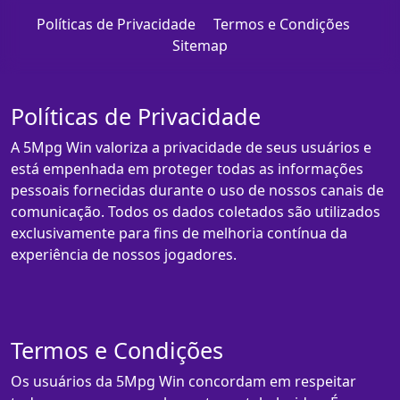
Políticas de Privacidade
Termos e Condições
Sitemap
Políticas de Privacidade
A 5Mpg Win valoriza a privacidade de seus usuários e
está empenhada em proteger todas as informações
pessoais fornecidas durante o uso de nossos canais de
comunicação. Todos os dados coletados são utilizados
exclusivamente para fins de melhoria contínua da
experiência de nossos jogadores.
Termos e Condições
Os usuários da 5Mpg Win concordam em respeitar