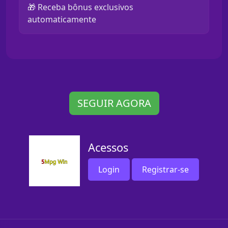
🎁 Receba bônus exclusivos
automaticamente
SEGUIR AGORA
Acessos
Login
Registrar-se