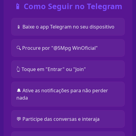
📱 Como Seguir no Telegram
📱 Baixe o app Telegram no seu dispositivo
🔍 Procure por "@5Mpg WinOficial"
👆 Toque em "Entrar" ou "Join"
🔔 Ative as notificações para não perder
nada
💬 Participe das conversas e interaja