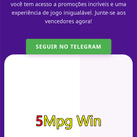
você tem acesso a promoções incríveis e uma
experiência de jogo inigualável. Junte-se aos
vencedores agora!
SEGUIR NO TELEGRAM