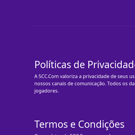
Políticas de Privacida
A 5CC.Com valoriza a privacidade de seus 
nossos canais de comunicação. Todos os dad
jogadores.
Termos e Condições