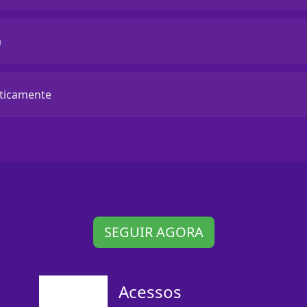
a
aticamente
SEGUIR AGORA
Acessos