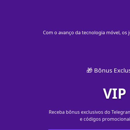
Com o avanço da tecnologia móvel, os 
🎁 Bônus Exclu
VIP
Receba bônus exclusivos do Telegra
e códigos promocionai