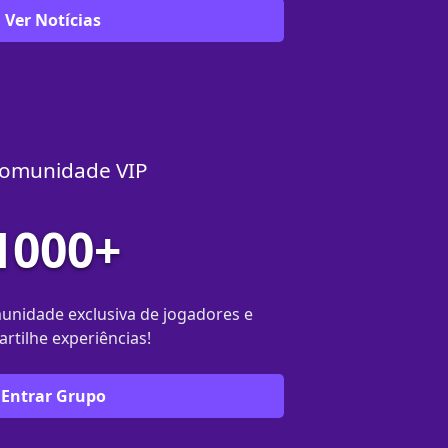
Ver Notícias
Comunidade VIP
1000+
unidade exclusiva de jogadores e
rtilhe experiências!
Entrar Grupo