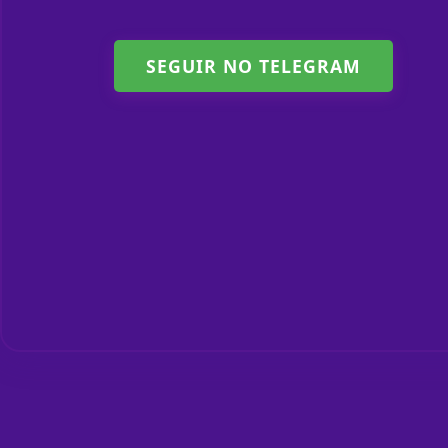
SEGUIR NO TELEGRAM