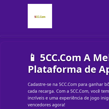
📱 5CC.Com A Me
Plataforma de A
Cadastre-se na 5CC.Com para ganhar b
cada recarga. Com a 5CC.Com, você te
incríveis e uma experiência de jogo inig
vencedores agora!