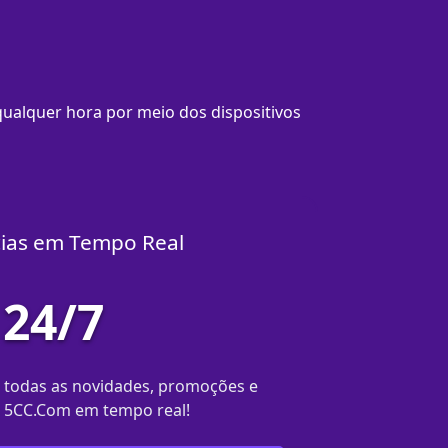
ualquer hora por meio dos dispositivos
cias em Tempo Real
24/7
e todas as novidades, promoções e
 5CC.Com em tempo real!