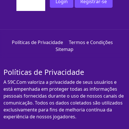
Login
Registrar-se
Políticas de Privacidade
Termos e Condições
Sitemap
Políticas de Privacidade
A 59C.Com valoriza a privacidade de seus usuários e
está empenhada em proteger todas as informações
pessoais fornecidas durante o uso de nossos canais de
comunicação. Todos os dados coletados são utilizados
exclusivamente para fins de melhoria contínua da
experiência de nossos jogadores.