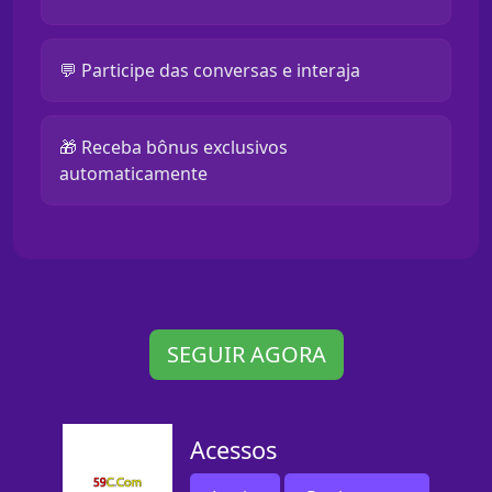
💬 Participe das conversas e interaja
🎁 Receba bônus exclusivos
automaticamente
SEGUIR AGORA
Acessos