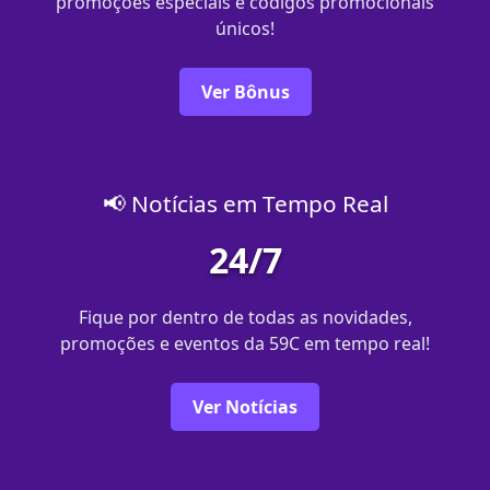
promoções especiais e códigos promocionais
únicos!
Ver Bônus
📢 Notícias em Tempo Real
24/7
Fique por dentro de todas as novidades,
promoções e eventos da 59C em tempo real!
Ver Notícias