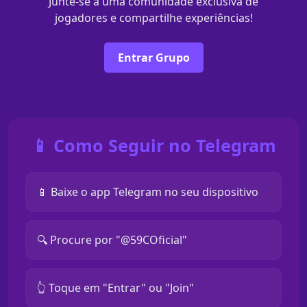
Junte-se a uma comunidade exclusiva de
jogadores e compartilhe experiências!
Entrar Grupo
📱 Como Seguir no Telegram
📱 Baixe o app Telegram no seu dispositivo
🔍 Procure por "@59COficial"
👆 Toque em "Entrar" ou "Join"