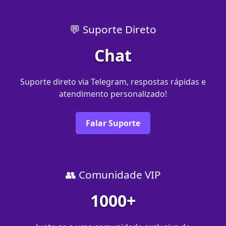
💬 Suporte Direto
Chat
Suporte direto via Telegram, respostas rápidas e
atendimento personalizado!
Falar Suporte
👥 Comunidade VIP
1000+