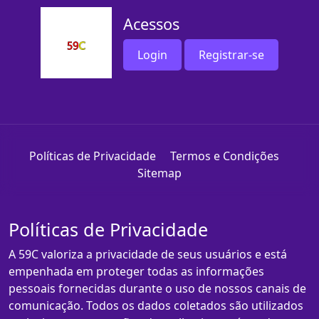
Acessos
Login
Registrar-se
Políticas de Privacidade
Termos e Condições
Sitemap
Políticas de Privacidade
A 59C valoriza a privacidade de seus usuários e está
empenhada em proteger todas as informações
pessoais fornecidas durante o uso de nossos canais de
comunicação. Todos os dados coletados são utilizados