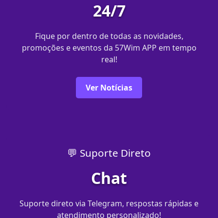
24/7
Fique por dentro de todas as novidades,
promoções e eventos da 57Wim APP em tempo
real!
Ver Notícias
💬 Suporte Direto
Chat
Suporte direto via Telegram, respostas rápidas e
atendimento personalizado!