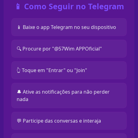
📱 Como Seguir no Telegram
📱 Baixe o app Telegram no seu dispositivo
🔍 Procure por "@57Wim APPOficial"
👆 Toque em "Entrar" ou "Join"
🔔 Ative as notificações para não perder
nada
💬 Participe das conversas e interaja