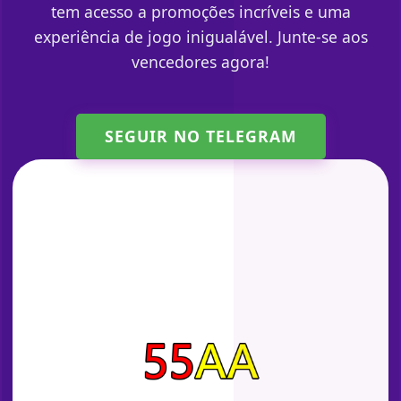
tem acesso a promoções incríveis e uma
experiência de jogo inigualável. Junte-se aos
vencedores agora!
SEGUIR NO TELEGRAM