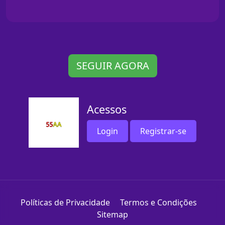
SEGUIR AGORA
Acessos
Login
Registrar-se
Políticas de Privacidade
Termos e Condições
Sitemap