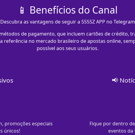
📱 Benefícios do Canal
Descubra as vantagens de seguir a 5555Z APP no Telegram
 métodos de pagamento, que incluem cartões de crédito, tra
a referência no mercado brasileiro de apostas online, sem
possível aos seus usuários.
sivos
📢 Notí
m, promoções especiais
Fique por dentro d
s únicos!
eventos da