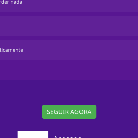
erder nada
a
aticamente
SEGUIR AGORA