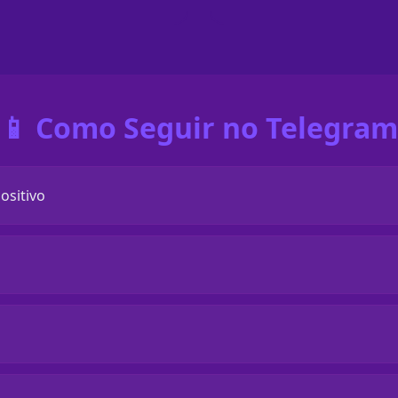
📱 Como Seguir no Telegram
ositivo