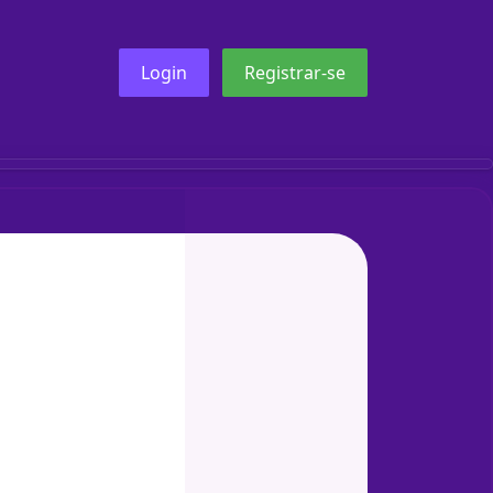
Login
Registrar-se