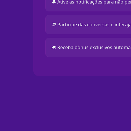
🔔 Ative as notificações para não p
💬 Participe das conversas e interaj
🎁 Receba bônus exclusivos autom