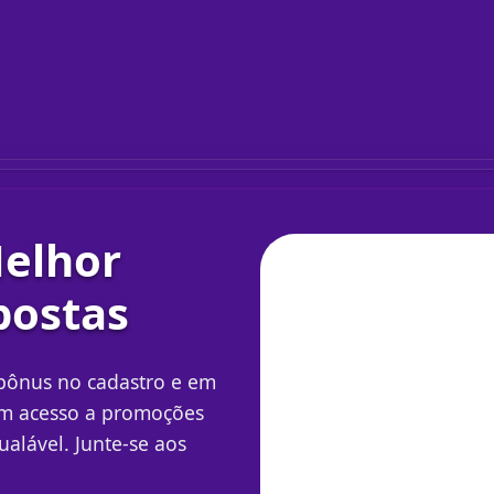
Melhor
postas
bônus no cadastro e em
em acesso a promoções
ualável. Junte-se aos