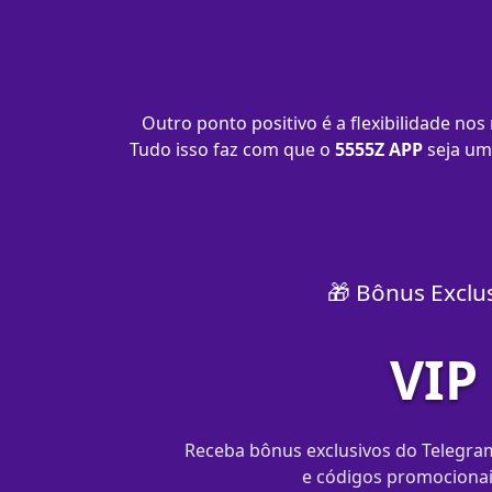
Outro ponto positivo é a flexibilidade nos
Tudo isso faz com que o
5555Z APP
seja um
🎁 Bônus Exclu
VIP
Receba bônus exclusivos do Telegra
e códigos promocionai