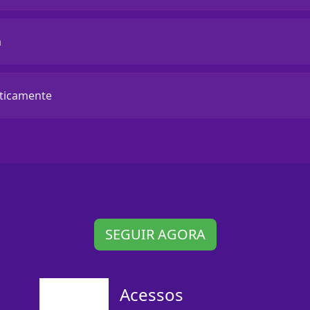
a
aticamente
SEGUIR AGORA
Acessos