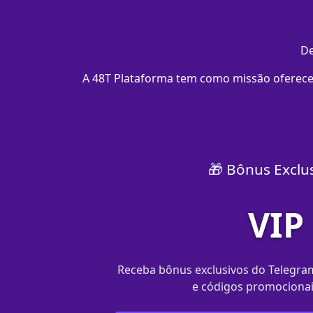
De
A 48T Plataforma tem como missão oferecer
🎁 Bônus Exclu
VIP
Receba bônus exclusivos do Telegra
e códigos promocionai