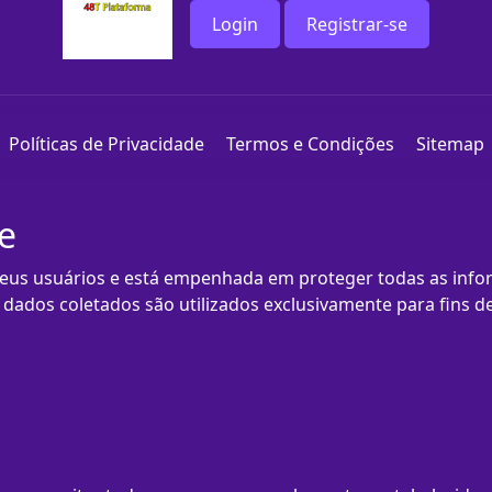
Login
Registrar-se
Políticas de Privacidade
Termos e Condições
Sitemap
de
 seus usuários e está empenhada em proteger todas as inf
dados coletados são utilizados exclusivamente para fins d