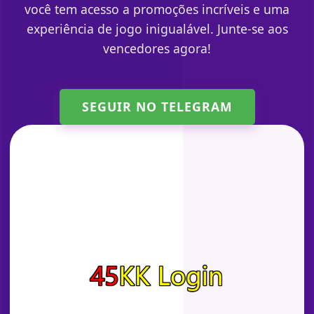
você tem acesso a promoções incríveis e uma
experiência de jogo inigualável. Junte-se aos
vencedores agora!
SEGUIR NO TELEGRAM