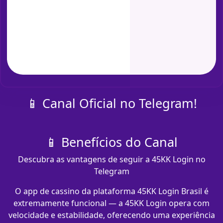
📱 Canal Oficial no Telegram!
📱 Benefícios do Canal
Descubra as vantagens de seguir a 45KK Login no
Telegram
O app de cassino da plataforma 45KK Login Brasil é
extremamente funcional — a 45KK Login opera com
velocidade e estabilidade, oferecendo uma experiência