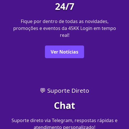
24/7
Fique por dentro de todas as novidades,
promoções e eventos da 45KK Login em tempo
real!
Ver Notícias
💬 Suporte Direto
Chat
Suporte direto via Telegram, respostas rápidas e
atendimento personalizado!