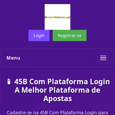
Login
Registrar-se
Menu
📱 45B Com Plataforma Login
A Melhor Plataforma de
Apostas
Cadastre-se na 45B Com Plataforma Login para