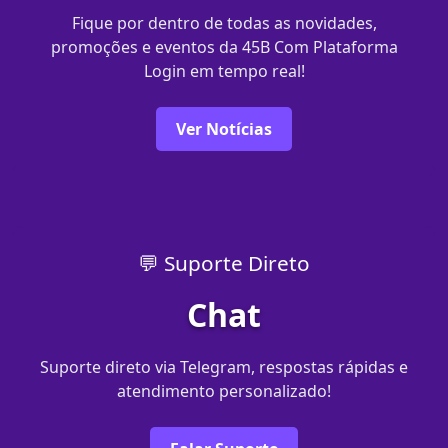
Fique por dentro de todas as novidades,
promoções e eventos da 45B Com Plataforma
Login em tempo real!
Ver Notícias
💬 Suporte Direto
Chat
Suporte direto via Telegram, respostas rápidas e
atendimento personalizado!