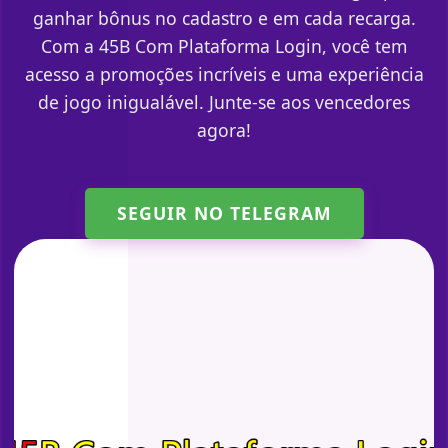
ganhar bônus no cadastro e em cada recarga.
Com a 45B Com Plataforma Login, você tem
acesso a promoções incríveis e uma experiência
de jogo inigualável. Junte-se aos vencedores
agora!
SEGUIR NO TELEGRAM