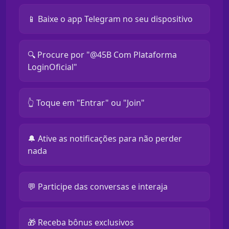
📱 Baixe o app Telegram no seu dispositivo
🔍 Procure por "@45B Com Plataforma
LoginOficial"
👆 Toque em "Entrar" ou "Join"
🔔 Ative as notificações para não perder
nada
💬 Participe das conversas e interaja
🎁 Receba bônus exclusivos