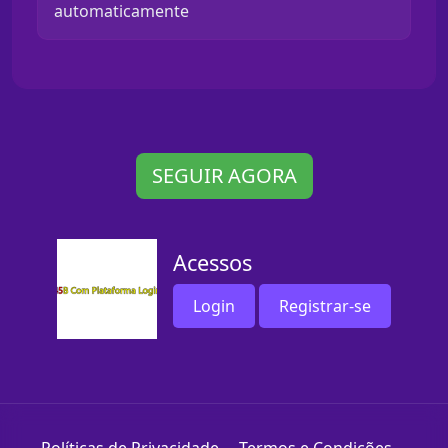
automaticamente
SEGUIR AGORA
Acessos
Login
Registrar-se