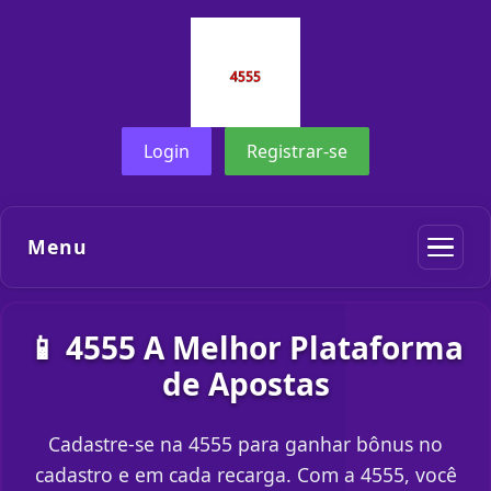
Login
Registrar-se
Menu
📱 4555 A Melhor Plataforma
de Apostas
Cadastre-se na 4555 para ganhar bônus no
cadastro e em cada recarga. Com a 4555, você