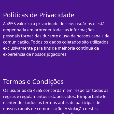
Políticas de Privacidade
A 4555 valoriza a privacidade de seus usuários e está
empenhada em proteger todas as informações
pessoais fornecidas durante o uso de nossos canais de
comunicação. Todos os dados coletados são utilizados
exclusivamente para fins de melhoria contínua da
experiência de nossos jogadores.
Termos e Condições
Os usuários da 4555 concordam em respeitar todas as
regras e regulamentos estabelecidos. É importante ler
e entender todos os termos antes de participar de
nossos canais de comunicação. A violação destes