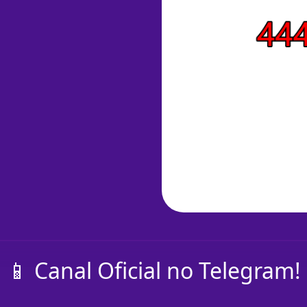
📱 Canal Oficial no Telegram!