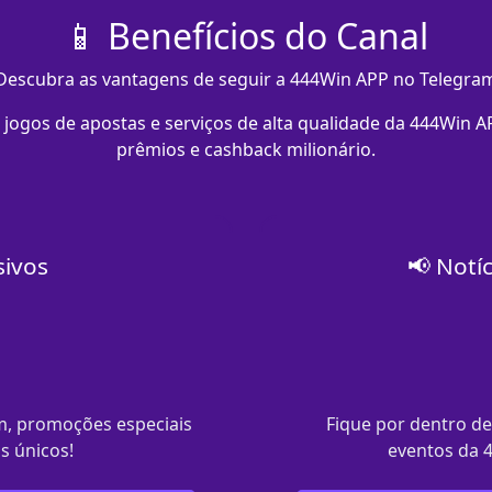
📱 Benefícios do Canal
Descubra as vantagens de seguir a 444Win APP no Telegra
gos de apostas e serviços de alta qualidade da 444Win APP 
prêmios e cashback milionário.
sivos
📢 Notí
m, promoções especiais
Fique por dentro d
s únicos!
eventos da 