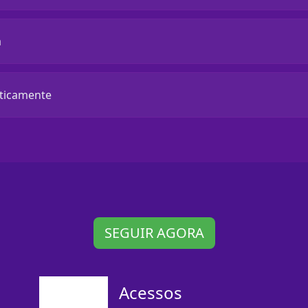
a
aticamente
SEGUIR AGORA
Acessos