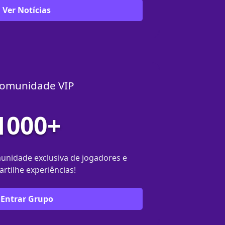
Ver Notícias
Comunidade VIP
1000+
unidade exclusiva de jogadores e
rtilhe experiências!
Entrar Grupo