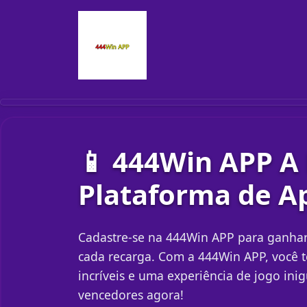
📱 444Win APP A
Plataforma de A
Cadastre-se na 444Win APP para ganha
cada recarga. Com a 444Win APP, você 
incríveis e uma experiência de jogo inig
vencedores agora!