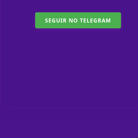
SEGUIR NO TELEGRAM