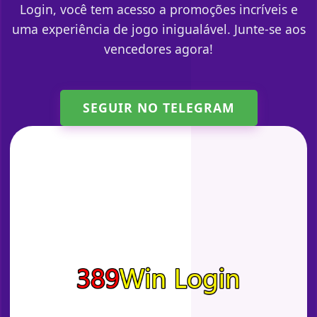
Login, você tem acesso a promoções incríveis e
uma experiência de jogo inigualável. Junte-se aos
vencedores agora!
SEGUIR NO TELEGRAM