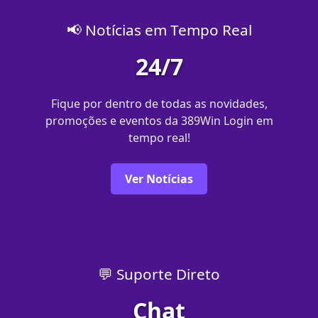
📢 Notícias em Tempo Real
24/7
Fique por dentro de todas as novidades,
promoções e eventos da 389Win Login em
tempo real!
Ver Notícias
💬 Suporte Direto
Chat