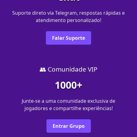
Suporte direto via Telegram, respostas rápidas e
atendimento personalizado!
Falar Suporte
👥 Comunidade VIP
1000+
Junte-se a uma comunidade exclusiva de
jogadores e compartilhe experiências!
Entrar Grupo