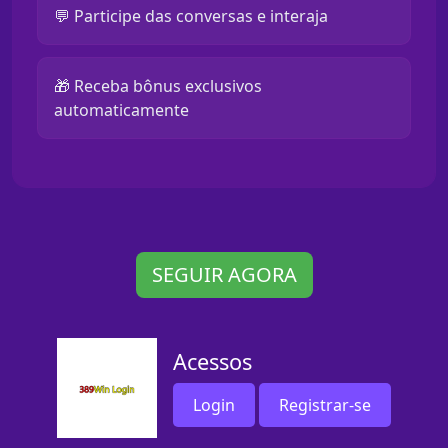
💬 Participe das conversas e interaja
🎁 Receba bônus exclusivos
automaticamente
SEGUIR AGORA
Acessos
Login
Registrar-se