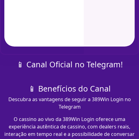
📱 Canal Oficial no Telegram!
📱 Benefícios do Canal
Descubra as vantagens de seguir a 389Win Login no
Telegram
O cassino ao vivo da 389Win Login oferece uma
experiência autêntica de cassino, com dealers reais,
interação em tempo real e a possibilidade de conversar