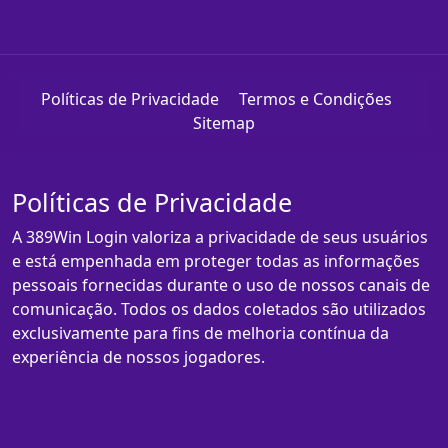
Políticas de Privacidade
Termos e Condições
Sitemap
Políticas de Privacidade
A 389Win Login valoriza a privacidade de seus usuários
e está empenhada em proteger todas as informações
pessoais fornecidas durante o uso de nossos canais de
comunicação. Todos os dados coletados são utilizados
exclusivamente para fins de melhoria contínua da
experiência de nossos jogadores.