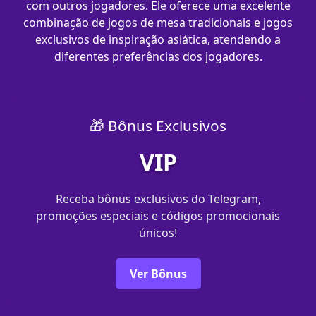
com outros jogadores. Ele oferece uma excelente
combinação de jogos de mesa tradicionais e jogos
exclusivos de inspiração asiática, atendendo a
diferentes preferências dos jogadores.
🎁 Bônus Exclusivos
VIP
Receba bônus exclusivos do Telegram,
promoções especiais e códigos promocionais
únicos!
Ver Bônus