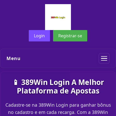
Login
Registrar-se
Menu
📱 389Win Login A Melhor
Plataforma de Apostas
Cadastre-se na 389Win Login para ganhar bônus
no cadastro e em cada recarga. Com a 389Win