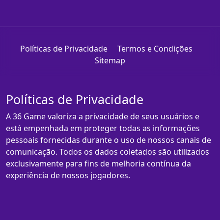
Políticas de Privacidade
Termos e Condições
Sitemap
Políticas de Privacidade
A 36 Game valoriza a privacidade de seus usuários e
está empenhada em proteger todas as informações
pessoais fornecidas durante o uso de nossos canais de
comunicação. Todos os dados coletados são utilizados
exclusivamente para fins de melhoria contínua da
experiência de nossos jogadores.