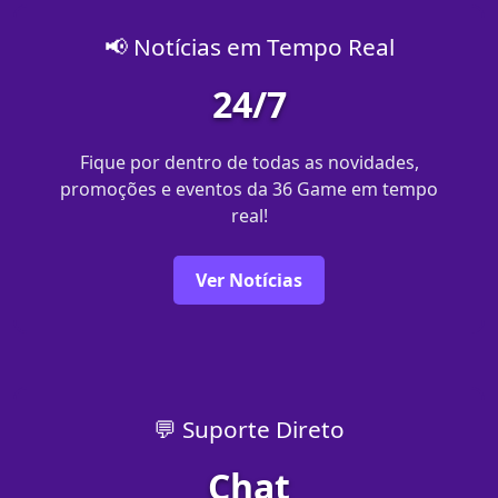
📢 Notícias em Tempo Real
24/7
Fique por dentro de todas as novidades,
promoções e eventos da 36 Game em tempo
real!
Ver Notícias
💬 Suporte Direto
Chat