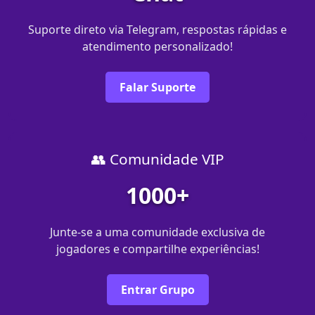
Suporte direto via Telegram, respostas rápidas e
atendimento personalizado!
Falar Suporte
👥 Comunidade VIP
1000+
Junte-se a uma comunidade exclusiva de
jogadores e compartilhe experiências!
Entrar Grupo