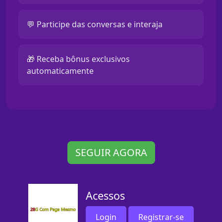
💬 Participe das conversas e interaja
🎁 Receba bônus exclusivos
automaticamente
SEGUIR AGORA
Acessos
Login
Registrar-se