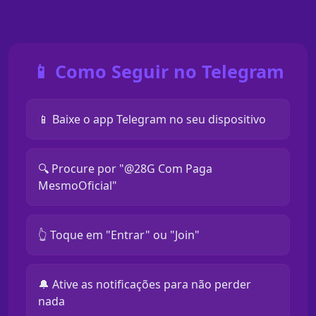
📱 Como Seguir no Telegram
📱 Baixe o app Telegram no seu dispositivo
🔍 Procure por "@28G Com Paga
MesmoOficial"
👆 Toque em "Entrar" ou "Join"
🔔 Ative as notificações para não perder
nada