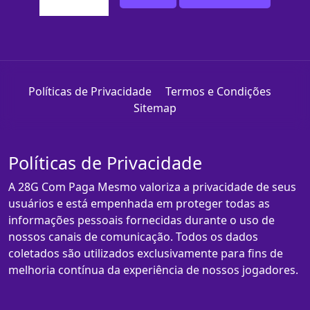
Políticas de Privacidade
Termos e Condições
Sitemap
Políticas de Privacidade
A 28G Com Paga Mesmo valoriza a privacidade de seus
usuários e está empenhada em proteger todas as
informações pessoais fornecidas durante o uso de
nossos canais de comunicação. Todos os dados
coletados são utilizados exclusivamente para fins de
melhoria contínua da experiência de nossos jogadores.