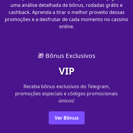
uma análise detalhada de bônus, rodadas grátis e
cashback. Aprenda a tirar o melhor proveito dessas
promoções e a desfrutar de cada momento no cassino
online.
🎁 Bônus Exclusivos
VIP
Receba bônus exclusivos do Telegram,
promoções especiais e códigos promocionais
únicos!
Ver Bônus