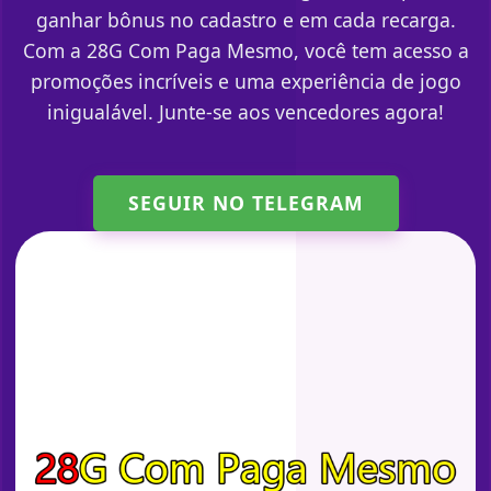
ganhar bônus no cadastro e em cada recarga.
Com a 28G Com Paga Mesmo, você tem acesso a
promoções incríveis e uma experiência de jogo
inigualável. Junte-se aos vencedores agora!
SEGUIR NO TELEGRAM