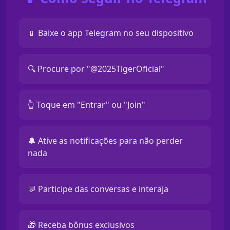
📱 Baixe o app Telegram no seu dispositivo
🔍 Procure por "@2025TigerOficial"
👆 Toque em "Entrar" ou "Join"
🔔 Ative as notificações para não perder
nada
💬 Participe das conversas e interaja
🎁 Receba bônus exclusivos