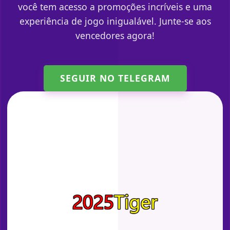
você tem acesso a promoções incríveis e uma
experiência de jogo inigualável. Junte-se aos
vencedores agora!
SEGUIR NO TELEGRAM