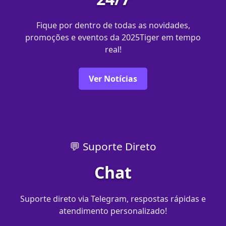
Fique por dentro de todas as novidades,
promoções e eventos da 2025Tiger em tempo
real!
Ver Notícias
💬 Suporte Direto
Chat
Suporte direto via Telegram, respostas rápidas e
atendimento personalizado!