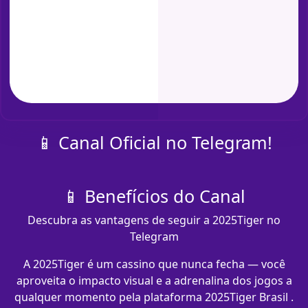
📱 Canal Oficial no Telegram!
📱 Benefícios do Canal
Descubra as vantagens de seguir a 2025Tiger no
Telegram
A 2025Tiger é um cassino que nunca fecha — você
aproveita o impacto visual e a adrenalina dos jogos a
qualquer momento pela plataforma 2025Tiger Brasil .