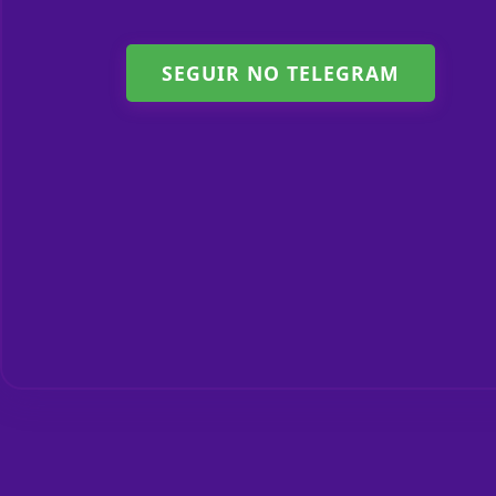
SEGUIR NO TELEGRAM