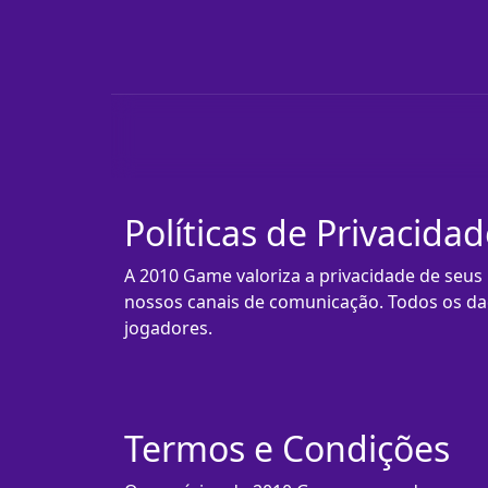
Políticas de Privacida
A 2010 Game valoriza a privacidade de seu
nossos canais de comunicação. Todos os dad
jogadores.
Termos e Condições