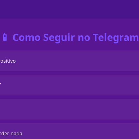
📱 Como Seguir no Telegram
ositivo
"
erder nada