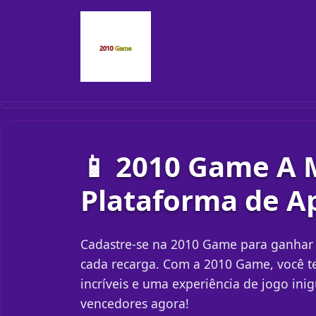
📱 2010 Game A 
Plataforma de A
Cadastre-se na 2010 Game para ganhar
cada recarga. Com a 2010 Game, você 
incríveis e uma experiência de jogo inig
vencedores agora!