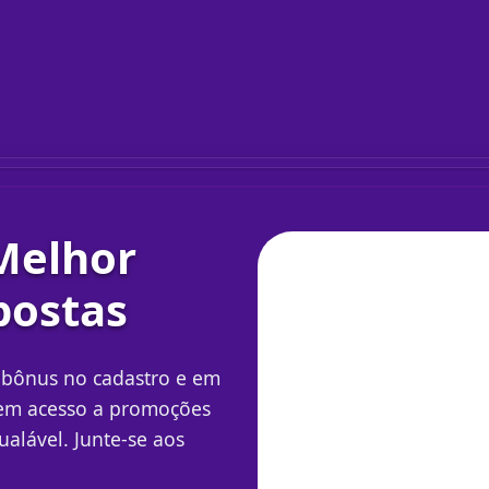
Melhor
postas
 bônus no cadastro e em
tem acesso a promoções
ualável. Junte-se aos