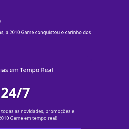
m
as, a 2010 Game conquistou o carinho dos
cias em Tempo Real
24/7
e todas as novidades, promoções e
2010 Game em tempo real!