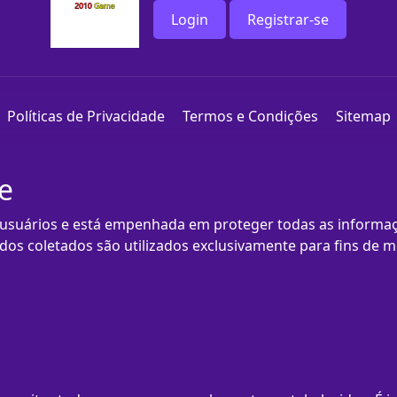
Login
Registrar-se
Políticas de Privacidade
Termos e Condições
Sitemap
de
s usuários e está empenhada em proteger todas as informaç
os coletados são utilizados exclusivamente para fins de m