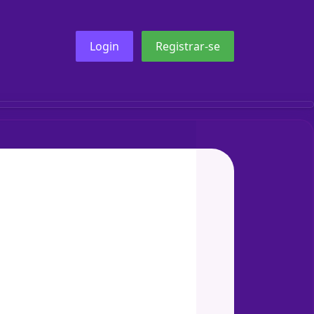
Login
Registrar-se