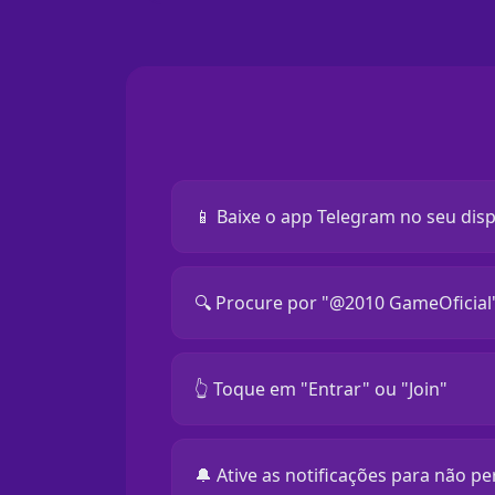
📱 Baixe o app Telegram no seu disp
🔍 Procure por "@2010 GameOficial
👆 Toque em "Entrar" ou "Join"
🔔 Ative as notificações para não p