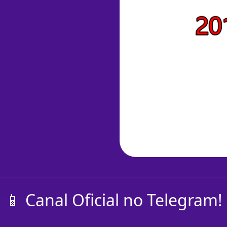
📱 Canal Oficial no Telegram!