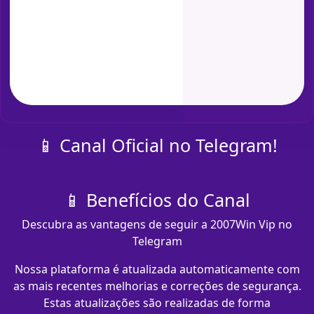
📱 Canal Oficial no Telegram!
📱 Benefícios do Canal
Descubra as vantagens de seguir a 2007Win Vip no
Telegram
Nossa plataforma é atualizada automaticamente com
as mais recentes melhorias e correções de segurança.
Estas atualizações são realizadas de forma