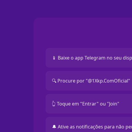
📱 Baixe o app Telegram no seu disp
🔍 Procure por "@1Xkp.ComOficial"
👆 Toque em "Entrar" ou "Join"
🔔 Ative as notificações para não p