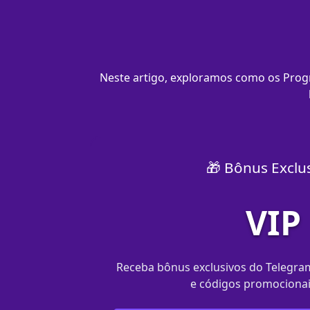
Neste artigo, exploramos como os Prog
🎁 Bônus Exclu
VIP
Receba bônus exclusivos do Telegra
e códigos promocionai