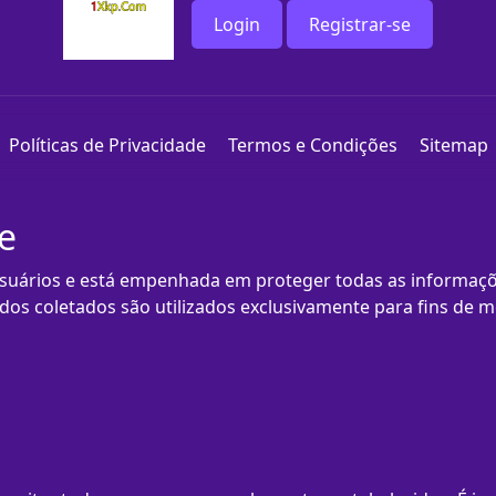
Login
Registrar-se
Políticas de Privacidade
Termos e Condições
Sitemap
de
 usuários e está empenhada em proteger todas as informaçõ
os coletados são utilizados exclusivamente para fins de m