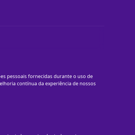
es pessoais fornecidas durante o uso de
elhoria contínua da experiência de nossos