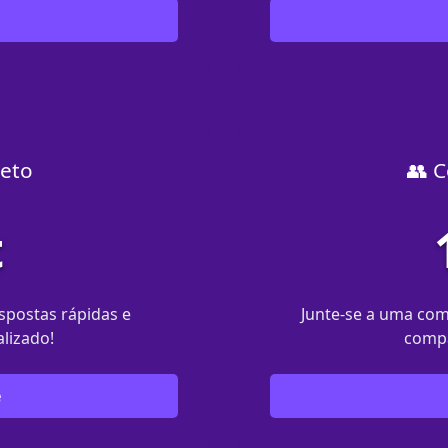
reto
👥 
t
espostas rápidas e
Junte-se a uma com
lizado!
compa
e