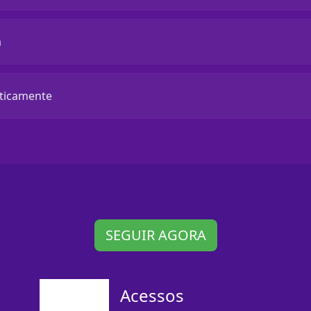
a
aticamente
SEGUIR AGORA
Acessos