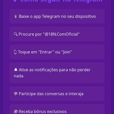
📱 Baixe o app Telegram no seu dispositivo
🔍 Procure por "@18N.ComOficial"
👆 Toque em "Entrar" ou "Join"
🔔 Ative as notificações para não perder
nada
💬 Participe das conversas e interaja
🎁 Receba bônus exclusivos