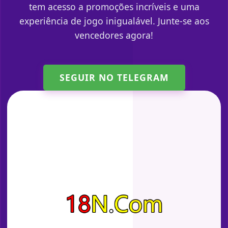
tem acesso a promoções incríveis e uma
experiência de jogo inigualável. Junte-se aos
vencedores agora!
SEGUIR NO TELEGRAM