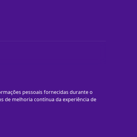
formações pessoais fornecidas durante o
ns de melhoria contínua da experiência de