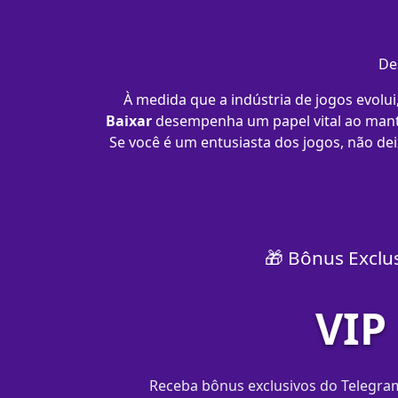
De
À medida que a indústria de jogos evolui
Baixar
desempenha um papel vital ao mante
Se você é um entusiasta dos jogos, não dei
🎁 Bônus Exclu
VIP
Receba bônus exclusivos do Telegra