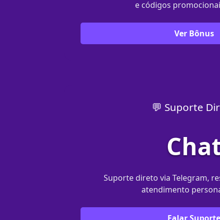
e códigos promocionai
Ver Bônus
💬 Suporte Di
Cha
Suporte direto via Telegram, r
atendimento persona
Falar Suport