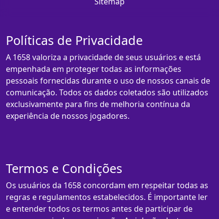
Sitemap
Políticas de Privacidade
A 1658 valoriza a privacidade de seus usuários e está
empenhada em proteger todas as informações
pessoais fornecidas durante o uso de nossos canais de
comunicação. Todos os dados coletados são utilizados
exclusivamente para fins de melhoria contínua da
experiência de nossos jogadores.
Termos e Condições
Os usuários da 1658 concordam em respeitar todas as
regras e regulamentos estabelecidos. É importante ler
e entender todos os termos antes de participar de