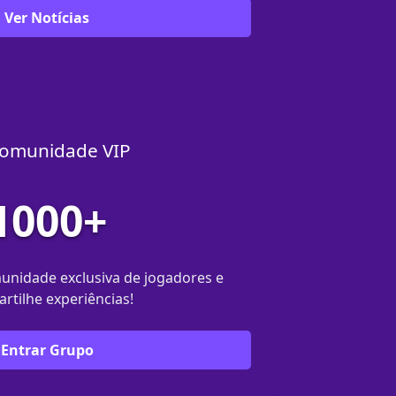
Ver Notícias
Comunidade VIP
1000+
unidade exclusiva de jogadores e
rtilhe experiências!
Entrar Grupo