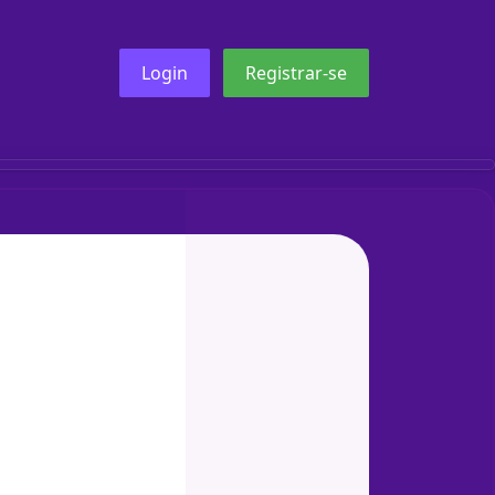
Login
Registrar-se