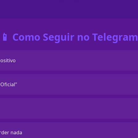
📱 Como Seguir no Telegram
ositivo
Oficial"
erder nada