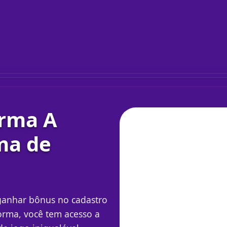
orma A
ma de
 ganhar bônus no cadastro
orma, você tem acesso a