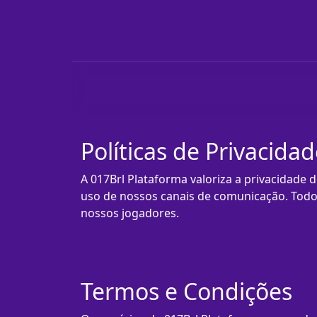
Políticas de Privacida
A 017Brl Plataforma valoriza a privacidade
uso de nossos canais de comunicação. Todos
nossos jogadores.
Termos e Condições