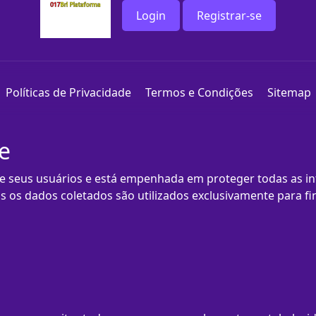
Login
Registrar-se
Políticas de Privacidade
Termos e Condições
Sitemap
de
 de seus usuários e está empenhada em proteger todas as i
 os dados coletados são utilizados exclusivamente para fi