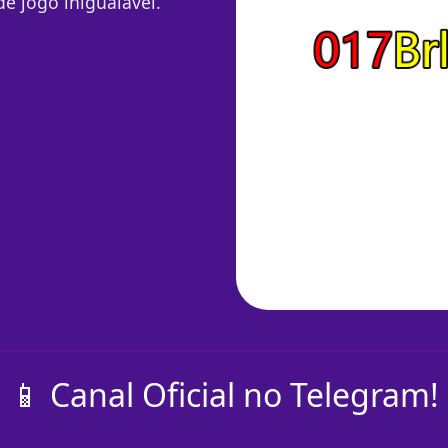
e jogo inigualável.
📱 Canal Oficial no Telegram!