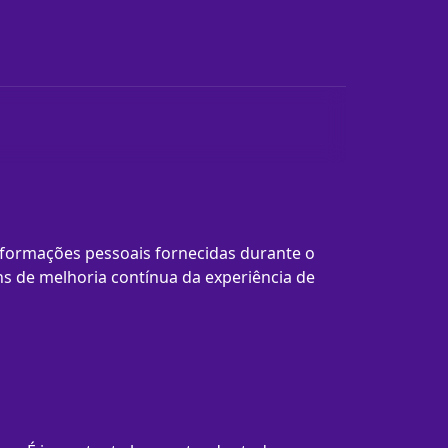
nformações pessoais fornecidas durante o
ns de melhoria contínua da experiência de