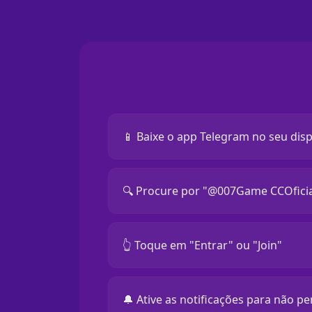
📱 Baixe o app Telegram no seu disp
🔍 Procure por "@007Game CCOficia
👆 Toque em "Entrar" ou "Join"
🔔 Ative as notificações para não p