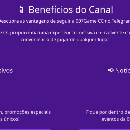
📱 Benefícios do Canal
Descubra as vantagens de seguir a 007Game CC no Telegra
 CC proporciona uma experiência imersiva e envolvente com
conveniência de jogar de qualquer lugar.
sivos
📢 Notí
m, promoções especiais
Fique por dentro d
s únicos!
eventos da 