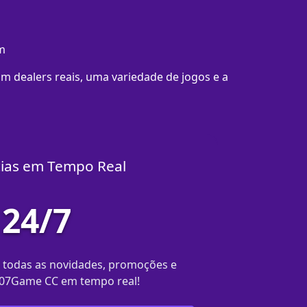
m
 dealers reais, uma variedade de jogos e a
cias em Tempo Real
24/7
e todas as novidades, promoções e
007Game CC em tempo real!