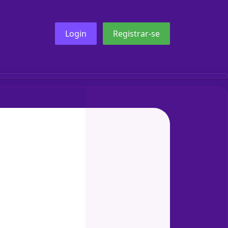
Login
Registrar-se