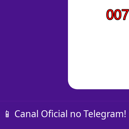
📱 Canal Oficial no Telegram!