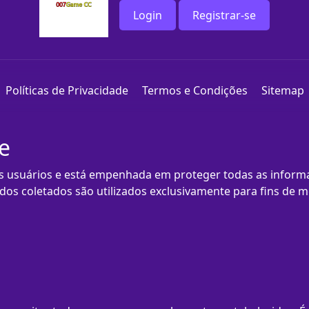
Login
Registrar-se
Políticas de Privacidade
Termos e Condições
Sitemap
de
us usuários e está empenhada em proteger todas as inform
os coletados são utilizados exclusivamente para fins de m