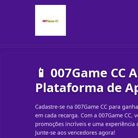
📱 007Game CC A
Plataforma de A
Cadastre-se na 007Game CC para ganha
em cada recarga. Com a 007Game CC, v
promoções incríveis e uma experiência d
Junte-se aos vencedores agora!