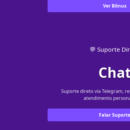
Ver Bônus
💬 Suporte Di
Cha
Suporte direto via Telegram, r
atendimento persona
Falar Suport