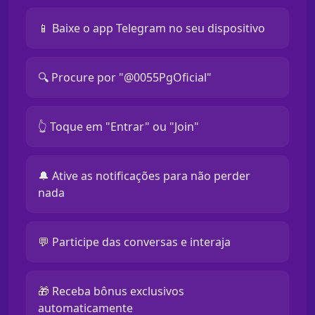
📱 Baixe o app Telegram no seu dispositivo
🔍 Procure por "@0055PgOficial"
👆 Toque em "Entrar" ou "Join"
🔔 Ative as notificações para não perder
nada
💬 Participe das conversas e interaja
🎁 Receba bônus exclusivos
automaticamente