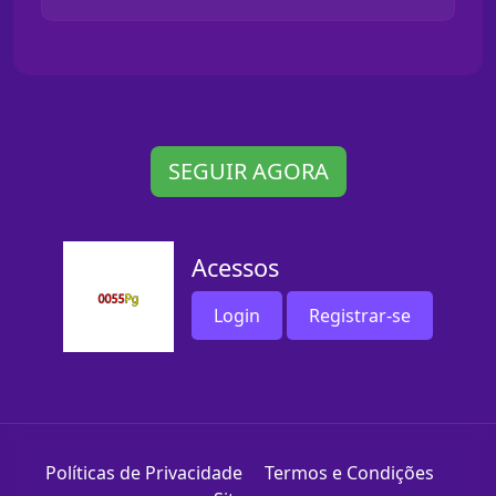
SEGUIR AGORA
Acessos
Login
Registrar-se
Políticas de Privacidade
Termos e Condições