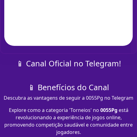
📱 Canal Oficial no Telegram!
📱 Benefícios do Canal
Descubra as vantagens de seguir a 0055Pg no Telegram
Explore como a categoria 'Torneios' no
0055Pg
está
revolucionando a experiência de jogos online,
promovendo competição saudável e comunidade entre
jogadores.